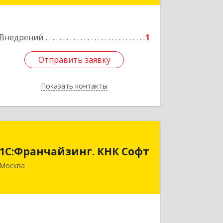
Подробнее
Внедрений
1
Отправить заявку
Отправить заявку
Показать контакты
Назад
1С:Франчайзинг. КНК Софт
1С:Франчайзинг. КНК Софт
119530, Москва г, Очаковское ш, дом
Москва
№ 32, этаж 2, каб.41
Подробнее