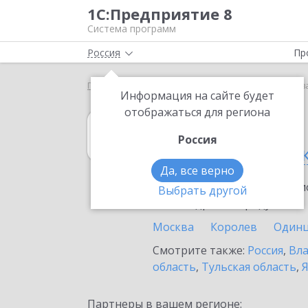
1С:Предприятие 8
Система программ
Россия
Пр
Главная
1С:Садовод
Выбор партнёра
Москва
Информация на сайте будет
отображаться для региона
1С:Садовод
Россия
в Москве и Мос
Да, все верно
Ознакомьтесь с информацио
Выбрать другой
или внедрение продукта.
Москва
Королев
Один
Смотрите также:
Россия
,
Вла
область
,
Тульская область
,
Я
Партнеры в вашем регионе: