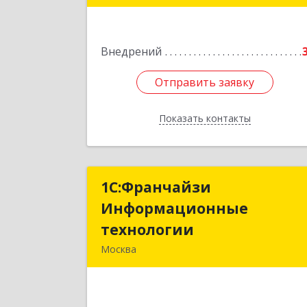
Подробне
Внедрений
Отправить заявку
Отправить заявку
Показать контакты
Назад
1С:Франчайзи
1С:Франчайз
Информационные
Информационны
технологии
технологи
Москва
109147, Москва г, Марксистская ул
дом № 5, кв.40