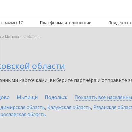
ограммы 1С
Платформа и технологии
Поддержка 
 и Московская область
ковской области
нными карточками, выберите партнёра и отправьте за
цово
Мытищи
Подольск
Показать все населенн
димирская область
,
Калужская область
,
Рязанская облас
рославская область