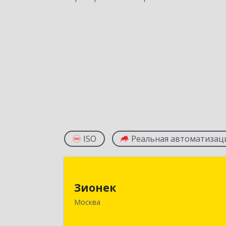
ISO
Реальная автоматизац
Зионе
Зионек
125362, Москва г, Водников ул
Москва
владение № 2, строение 15, этаж 1
блок 1, оф. 