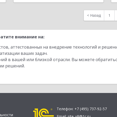
<
Назад
1
атите внимание на:
стов, аттестованных на внедрение технологий и решен
атизации ваших задач.
ий в вашей или близкой отрасли. Вы можете обратитьс
ми решений.
Телефон:
+7 (495) 737-92-57
льности
Email:
site_v8@1c.ru