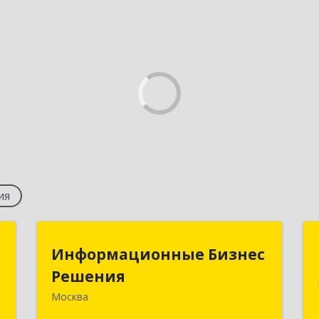
ия
к
Информационные Бизнес
Информационные Бизнес
Решения
Решения
,
,
Москва
115093, Москва г, Большая
5
Серпуховская ул, дом № 44, оф.19