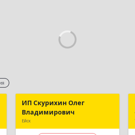
ия
й
ИП Скурихин Олег
ИП Скурихин Олег
ч
Владимирович
Владимирович
Ейск
,
353680, Краснодарский край, Ейский
я
р-н, Ейск г, Советов ул, дом № 136