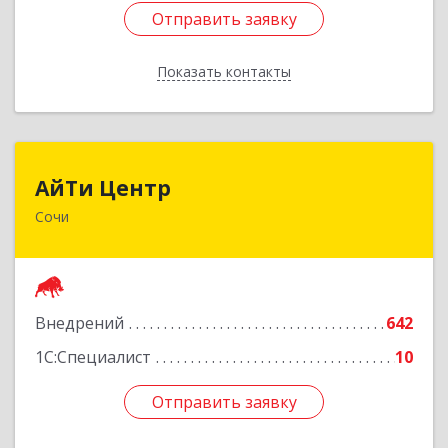
Отправить заявку
Отправить заявку
Показать контакты
Назад
АйТи Центр
АйТи Центр
Сочи
354000, Краснодарский край, Сочи, Московская
ул, дом № 19
Подробнее
Внедрений
642
1С:Специалист
10
Отправить заявку
Отправить заявку