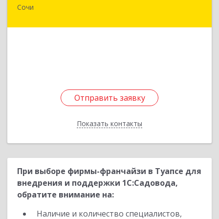
Сочи
354057, Краснодарский край, Сочи г, Невская
ул, дом № 58 3
Подробнее
Отправить заявку
Отправить заявку
Показать контакты
Назад
При выборе фирмы-франчайзи в Туапсе для
внедрения и поддержки 1С:Садовода,
обратите внимание на:
Наличие и количество специалистов,