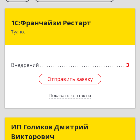
1С:Франчайзи Рестарт
1С:Франчайзи Рестарт
Туапсе
352803, Краснодарский край, Туапсе г,
Калараша ул, дом № 48а
Подробнее
Внедрений
3
Отправить заявку
Отправить заявку
Показать контакты
Назад
ИП Голиков Дмитрий
ИП Голиков Дмитрий
Викторович
Викторович