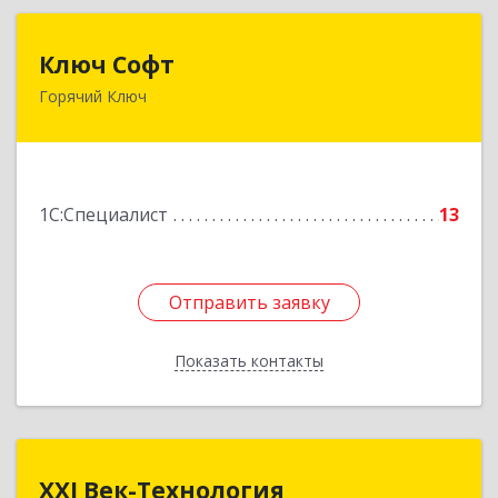
Ключ Софт
Ключ Софт
Горячий Ключ
353287, Краснодарский край, Горячий Ключ г,
Первомайский п, Бендуса ул, дом № 13
Подробнее
1С:Специалист
13
Отправить заявку
Отправить заявку
Показать контакты
Назад
XXI Век-Технология
XXI Век-Технология