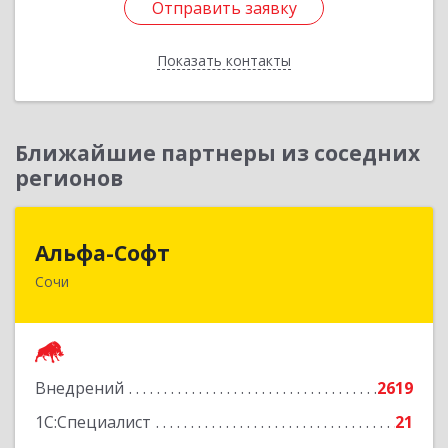
Отправить заявку
Отправить заявку
Показать контакты
Назад
Ближайшие партнеры из соседних
регионов
Альфа-Софт
Альфа-Софт
Сочи
354000, Краснодарский край, г.о. город-курорт
Сочи, Сочи г, Горького ул, дом № 87, оф.74/75
Подробнее
Внедрений
2619
1С:Специалист
21