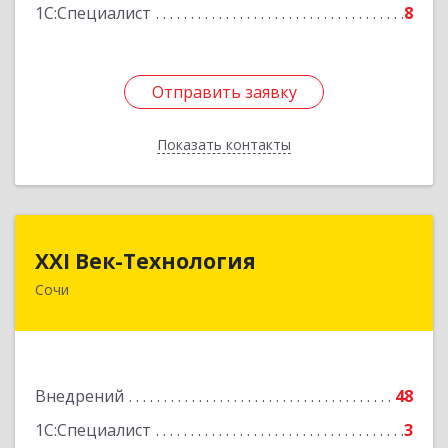
1С:Специалист
8
Отправить заявку
Отправить заявку
Показать контакты
Назад
XXI Век-Технология
XXI Век-Технология
Сочи
354200, Краснодарский край, Сочи г, Победы ул,
дом № 166В
Подробнее
Внедрений
48
1С:Специалист
3