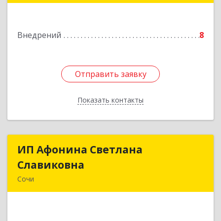
Подробнее
Внедрений
8
Отправить заявку
Отправить заявку
Показать контакты
Назад
ИП Афонина Светлана
ИП Афонина Светлана
Славиковна
Славиковна
Сочи
354057, Краснодарский край, Сочи г, Трунова
пер, дом № 5, кв.46