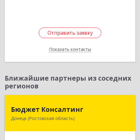
Подробнее
Отправить заявку
Отправить заявку
Показать контакты
Назад
Ближайшие партнеры из соседних
регионов
Бюджет Консалтинг
Бюджет Консалтинг
Донецк (Ростовская область)
346338, Ростовская обл, г.о. Город Донецк,
Донецк г, 12-й кв-л, дом № 10, оф.28