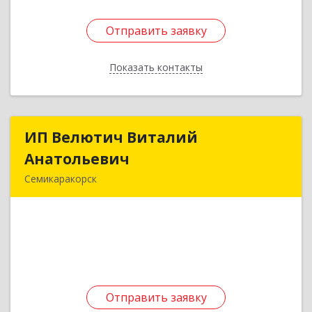
Отправить заявку
Отправить заявку
Показать контакты
Назад
ИП Велютич Виталий
ИП Велютич Виталий
Анатольевич
Анатольевич
Семикаракорск
346630, Ростовская обл, Семикаракорск г,
В.А.Закруткина пр-кт, дом № 35
Подробнее
Отправить заявку
Отправить заявку