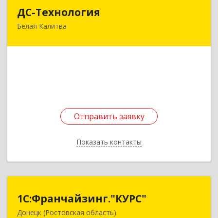
ДС-Технология
ДС-Технология
Белая Калитва
347045, Ростовская обл, Белокалитвинский р-н,
Белая Калитва г, Вокзальная ул, дом № 381
Подробнее
Отправить заявку
Отправить заявку
Показать контакты
Назад
1С:Франчайзинг."КУРС"
1С:Франчайзинг."КУРС"
Донецк (Ростовская область)
346330, Ростовская обл, Донецк г, Благодатный