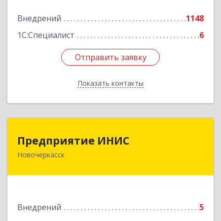
Подробнее
Внедрений
1148
1С:Специалист
6
Отправить заявку
Отправить заявку
Показать контакты
Назад
Предприятие ИНИС
Предприятие ИНИС
Новочеркасск
346430, Ростовская обл, Новочеркасск г,
Московская ул, дом № 6, оф.8
Подробнее
Внедрений
5