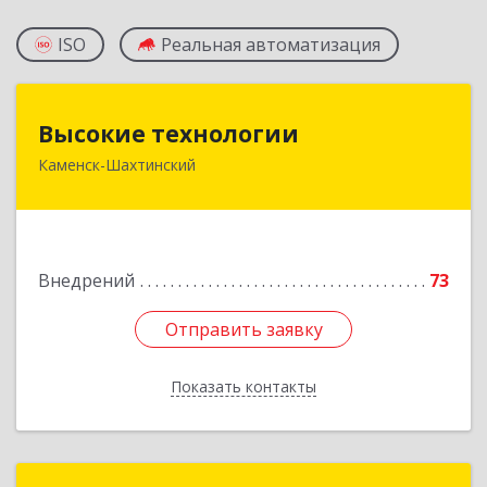
ISO
Реальная автоматизация
Высокие технологии
Высокие технологии
Каменск-Шахтинский
347810, Ростовская обл, Каменск-Шахтинский г,
Карла Маркса пр-кт, дом № 31/33, этаж 2,
оф.217
Подробнее
Внедрений
73
Отправить заявку
Отправить заявку
Показать контакты
Назад