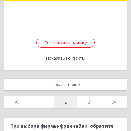
дом № 36/1
Подробнее
Отправить заявку
Отправить заявку
Показать контакты
Назад
Показать еще
<
>
1
2
3
При выборе фирмы-франчайзи, обратите