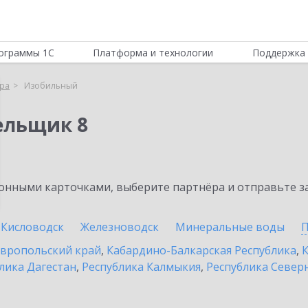
ограммы 1С
Платформа и технологии
Поддержка 
ра
Изобильный
ельщик 8
нными карточками, выберите партнёра и отправьте за
Кисловодск
Железноводск
Минеральные воды
П
вропольский край
,
Кабардино-Балкарская Республика
,
К
лика Дагестан
,
Республика Калмыкия
,
Республика Северн