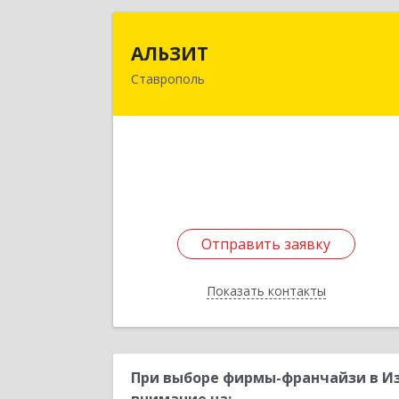
АЛЬЗИ
АЛЬЗИТ
Ставрополь
355008, Ставропольский край
Ставрополь г, Гражданская ул, дом 
8, оф.40
Подробне
Отправить заявку
Отправить заявку
Показать контакты
Назад
При выборе фирмы-франчайзи в И