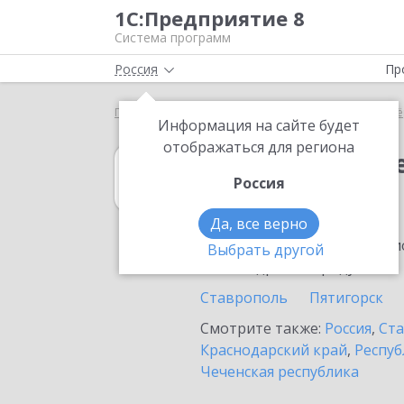
1С:Предприятие 8
Система программ
Россия
Пр
Главная
1С:Налогоплательщик 8
Выбор партнё
Информация на сайте будет
отображаться для региона
1С:Налогоплат
Россия
в Изобильном
Да, все верно
Ознакомьтесь с информацио
Выбрать другой
или внедрение продукта.
Ставрополь
Пятигорск
Смотрите также:
Россия
,
Ста
Краснодарский край
,
Респуб
Чеченская республика