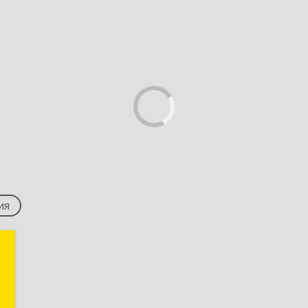
ия
д
,
4