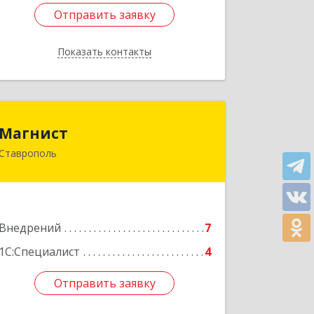
Отправить заявку
Отправить заявку
Показать контакты
Назад
Магнист
Магнист
Ставрополь
355029, Ставропольский край,
Ставрополь г, Ленина ул, дом № 427,
кв.361
Подробнее
Внедрений
7
1С:Специалист
4
Отправить заявку
Отправить заявку