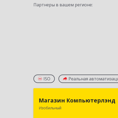
Партнеры в вашем регионе:
ISO
Реальная автоматизац
Магазин Компьютерлэн
Магазин Компьютерлэнд
Изобильный
356140, Ставропольский край
Изобильный г, Ленина ул, дом № 6