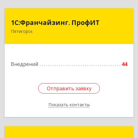
1С:Франчайзинг. ПрофИТ
1С:Франчайзинг. ПрофИТ
Пятигорск
357500, Ставропольский край, Пятигорск г,
Акопянца ул, дом № 11
Подробнее
Внедрений
44
Отправить заявку
Отправить заявку
Показать контакты
Назад
Бухгалтер-Сервис