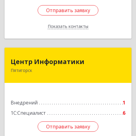
Отправить заявку
Отправить заявку
Показать контакты
Назад
Центр Информатики
Центр Информатики
Пятигорск
357500, Ставропольский край, Пятигорск г,
Московская ул, дом № 84
Подробнее
Внедрений
1
1С:Специалист
6
Отправить заявку
Отправить заявку