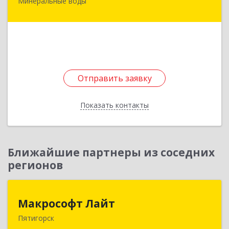
Минеральные воды
357202, Ставропольский край, Минеральные
Воды г, Гагарина ул, дом № 48
Подробнее
Отправить заявку
Отправить заявку
Показать контакты
Назад
Ближайшие партнеры из соседних
регионов
Макрософт Лайт
Макрософт Лайт
Пятигорск
357501, Ставропольский край, Пятигорск г,