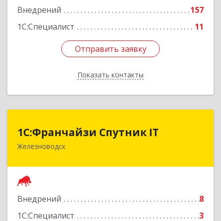
Внедрений
157
1С:Специалист
11
Отправить заявку
Отправить заявку
Показать контакты
Назад
1С:Франчайзи Спутник IT
1С:Франчайзи Спутник IT
Железноводск
357430, Ставропольский край, город-курорт
Железноводск, Иноземцево п, Свободы ул, дом
№ 136
Подробнее
Внедрений
8
1С:Специалист
3