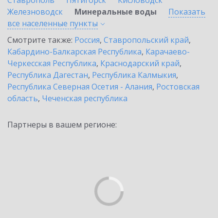
Ставрополь
Пятигорск
Кисловодск
Железноводск
Минеральные воды
Показать
все населенные
пункты
Смотрите также:
Россия
,
Ставропольский край
,
Кабардино-Балкарская Республика
,
Карачаево-
Черкесская Республика
,
Краснодарский край
,
Республика Дагестан
,
Республика Калмыкия
,
Республика Северная Осетия - Алания
,
Ростовская
область
,
Чеченская республика
Партнеры в вашем регионе: