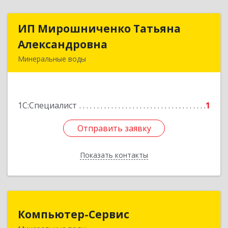
ИП Мирошниченко Татьяна
ИП Мирошниченко Татьяна
Александровна
Александровна
Минеральные воды
357212, Ставропольский край,
Минераловодский р-н, Минеральные Воды г,
50 лет Октября ул, дом № 138
1С:Специалист
1
Подробнее
Отправить заявку
Отправить заявку
Показать контакты
Назад
Компьютер-Сервис
Компьютер-Сервис