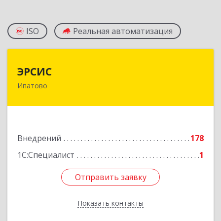
ISO
Реальная автоматизация
ЭРСИС
ЭРСИС
Ипатово
356630, Ставропольский край, М.О.
Ипатовский, Ипатово г, Гагарина ул, дом №
47/1, пом.1
Подробнее
Внедрений
178
1С:Специалист
1
Отправить заявку
Отправить заявку
Показать контакты
Назад