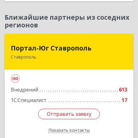
Ближайшие партнеры из соседних
регионов
Портал-Юг Ставрополь
Портал-Юг Ставрополь
Ставрополь
355003, Ставропольский край, Ставрополь г,
Ломоносова ул, дом № 23, оф.239
Подробнее
Внедрений
613
1С:Специалист
17
Отправить заявку
Отправить заявку
Показать контакты
Назад