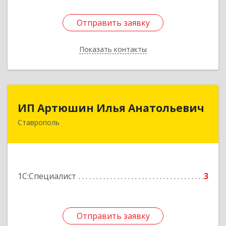
Отправить заявку
Отправить заявку
Показать контакты
Назад
ИП Артюшин Илья Анатольевич
ИП Артюшин Илья Анатольевич
Ставрополь
355013, Ставропольский край, Ставрополь г,
Достоевского ул, дом № 75, кв.79
Подробнее
1С:Специалист
3
Отправить заявку
Отправить заявку