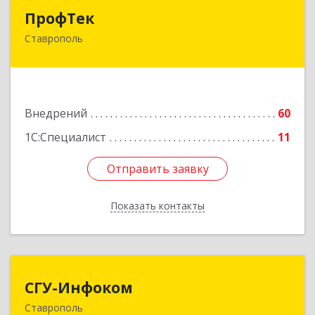
ПрофТек
ПрофТек
Ставрополь
355000, Ставропольский край, Ставрополь г,
Дзержинского, дом № 158, оф.1404
Подробнее
Внедрений
60
1С:Специалист
11
Отправить заявку
Отправить заявку
Показать контакты
Назад
СГУ-Инфоком
СГУ-Инфоком
Ставрополь
355035, Ставропольский край, Ставрополь г,