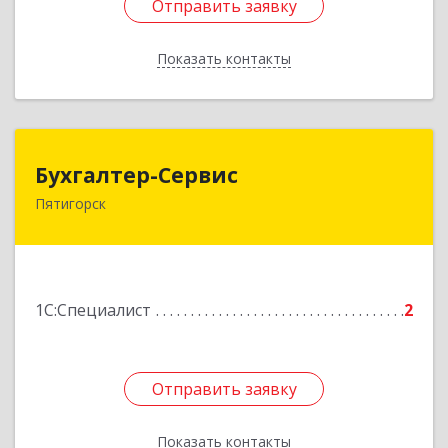
Отправить заявку
Отправить заявку
Показать контакты
Назад
Бухгалтер-Сервис
Бухгалтер-Сервис
Пятигорск
357500, Ставропольский край, Пятигорск г,
Пушкинская ул, дом № 3, кв.4
Подробнее
1С:Специалист
2
Отправить заявку
Отправить заявку
Показать контакты
Назад