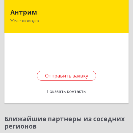
Антрим
Антрим
Железноводск
357433, Ставропольский край, Железноводск г,
Иноземцево п, Пролетарская ул, дом № 2а
Подробнее
Отправить заявку
Отправить заявку
Показать контакты
Назад
Ближайшие партнеры из соседних
регионов