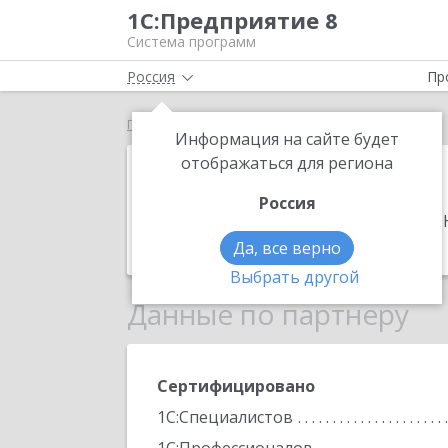
1С:Предприятие 8
Система программ
Россия
Пр
Главная
Велес
Информация на сайте будет
Велес
отображаться для региона
Россия
Адрес:
353925, Краснодарский край, 
Телефон:
(918) 167-7064
Да, все верно
Выбрать другой
Данные по партнеру
Сертифицировано
1С:Специалистов