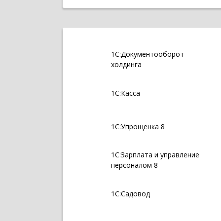
1С:Документооборот
холдинга
1С:Касса
1С:Упрощенка 8
1С:Зарплата и управление
персоналом 8
1С:Садовод