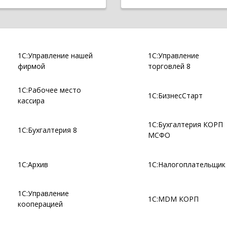
1С:Управление нашей
1С:Управление
фирмой
торговлей 8
1С:Рабочее место
1С:БизнесСтарт
кассира
1С:Бухгалтерия КОРП
1С:Бухгалтерия 8
МСФО
1С:Архив
1С:Налогоплательщик
1С:Управление
1С:MDM КОРП
кооперацией