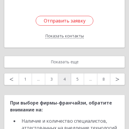
Отправить заявку
Отправить заявку
Показать контакты
Назад
Показать еще
<
>
1
...
3
4
5
...
8
При выборе фирмы-франчайзи, обратите
внимание на:
Наличие и количество специалистов,
аттестованных на внедрение технологий