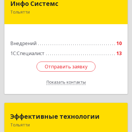
Инфо Системс
Тольятти
445039, Самарская обл, Тольятти г, Гая б-р, дом
№ 27, кв.55
Подробнее
Внедрений
10
1С:Специалист
13
Отправить заявку
Отправить заявку
Показать контакты
Назад
Эффективные технологии
Эффективные технологии
Тольятти
445022, Самарская обл, Тольятти г, Королева б-