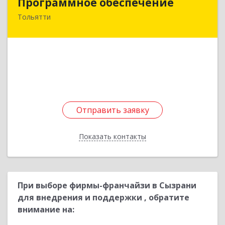
Программное обеспечение
Тольятти
445037, Самарская обл, Тольятти г,
Орджоникидзе б-р, дом № 10, кв.32
Подробнее
Отправить заявку
Отправить заявку
Показать контакты
Назад
При выборе фирмы-франчайзи в Сызрани
для внедрения и поддержки , обратите
внимание на: