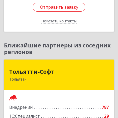
Отправить заявку
Отправить заявку
Показать контакты
Назад
Ближайшие партнеры из соседних
регионов
Тольятти-Софт
Тольятти-Софт
Тольятти
445037, Самарская обл, Тольятти г, Новый
проезд, 8 ДЦ Форум офис 307
Подробнее
Внедрений
787
1С:Специалист
29