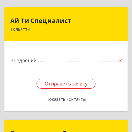
Ай Ти Специалист
Ай Ти Специалист
Тольятти
445037, Самарская обл, Тольятти г, Фрунзе ул,
дом № 14Б
Подробнее
Внедрений
2
Отправить заявку
Отправить заявку
Показать контакты
Назад
Программное обеспечение