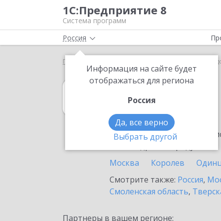
1С:Предприятие 8
Система программ
Россия
Пр
Главная
1С:MDM КОРП
Выбор партнёра
Под
Информация на сайте будет
отображаться для региона
1С:MDM КОРП
Россия
в Подольске
Да, все верно
Ознакомьтесь с информацио
Выбрать другой
или внедрение продукта.
Москва
Королев
Один
Смотрите также:
Россия
,
Мос
Смоленская область
,
Тверск
Партнеры в вашем регионе: