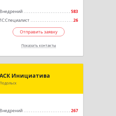
Подробнее
Внедрений
583
1С:Специалист
26
Отправить заявку
Отправить заявку
Показать контакты
Назад
АСК Инициатива
АСК Инициатива
Подольск
142100, Московская обл, Подольск г,
Комсомольская ул, дом № 46
Подробнее
Внедрений
267