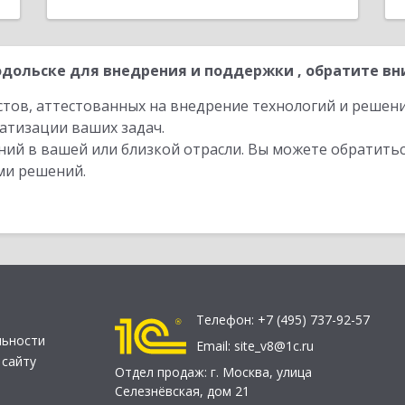
дольске для внедрения и поддержки , обратите вн
стов, аттестованных на внедрение технологий и решен
атизации ваших задач.
ий в вашей или близкой отрасли. Вы можете обратитьс
ми решений.
Телефон:
+7 (495) 737-92-57
льности
Email:
site_v8@1c.ru
 сайту
Отдел продаж:
г. Москва
,
улица
Селезнёвская, дом 21