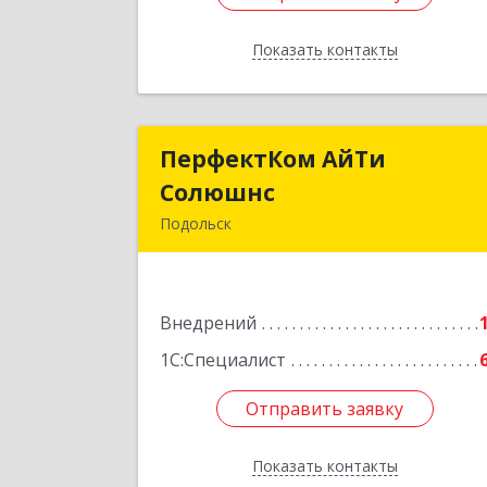
Показать контакты
Назад
ПерфектКом АйТи
ПерфектКом АйТ
Солюшнс
Солюшн
Подольск
142181, Московская обл, г.о
Подольск, Коледино д., тер
Индустриальный парк Коледино, до
Внедрений
№ 21, строение 1, ком.30
1С:Специалист
Подробне
Отправить заявку
Отправить заявку
Показать контакты
Назад