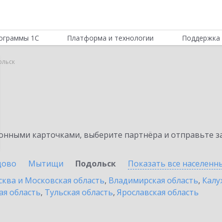
ограммы 1С
Платформа и технологии
Поддержка 
ольск
нными карточками, выберите партнёра и отправьте за
цово
Мытищи
Подольск
Показать все населенн
ква и Московская область
,
Владимирская область
,
Калу
ая область
,
Тульская область
,
Ярославская область