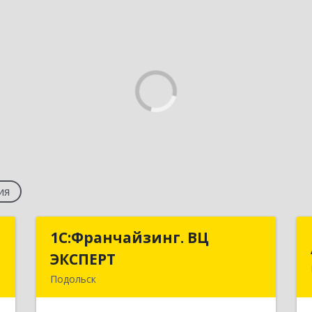
ия
к
1С:Франчайзинг. ВЦ
1С:Франчайзинг. ВЦ
ЭКСПЕРТ
ЭКСПЕРТ
,
Подольск
1
142100, Московская обл, г.о.
Подольск, Подольск г, Федорова ул,