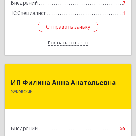
Внедрений
7
1С:Специалист
1
Отправить заявку
Отправить заявку
Показать контакты
Назад
ИП Филина Анна Анатольевна
ИП Филина Анна Анатольевна
140180, Московская обл, Жуковский г,
Жуковский
Баженова ул, дом № 19, кв.20
Подробнее
Внедрений
55