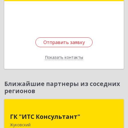
Подробнее
Отправить заявку
Отправить заявку
Показать контакты
Назад
Ближайшие партнеры из соседних
регионов
ГК "ИТС Консультант"
ГК "ИТС Консультант"
140181, Московская обл, Жуковский г,
Жуковский