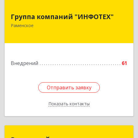
Группа компаний "ИНФОТЕХ"
Группа компаний "ИНФОТЕХ"
140104, Московская обл, Раменский р-н,
Раменское
Раменское г, Десантная ул, дом № 24, кв.17
Подробнее
Внедрений
61
Отправить заявку
Отправить заявку
Показать контакты
Назад
Раменский