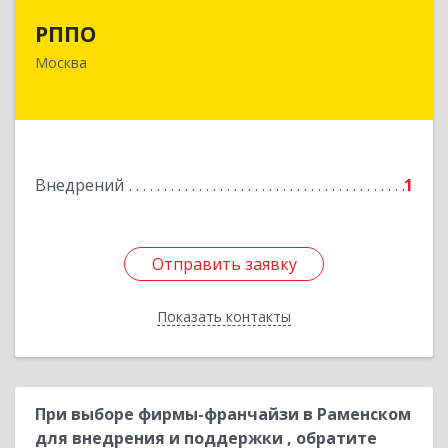
РППО
РППО
140120, Московская обл, Раменский р-н,
Москва
Ильинский рп, Советская ул, дом № 43А, ком.45
Подробнее
Внедрений
1
Отправить заявку
Отправить заявку
Показать контакты
Назад
При выборе фирмы-франчайзи в Раменском
для внедрения и поддержки , обратите