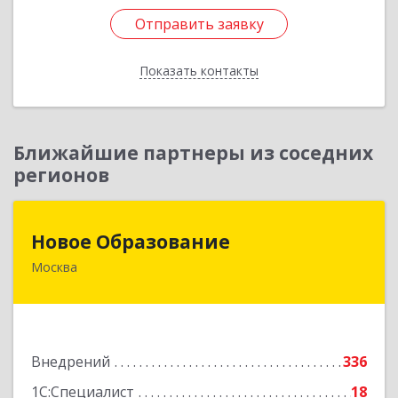
Отправить заявку
Отправить заявку
Показать контакты
Назад
Ближайшие партнеры из соседних
регионов
Новое Образование
Новое Образование
Москва
125565, Москва г, Флотская ул, дом № 2, кв.17
Подробнее
Внедрений
336
1С:Специалист
18