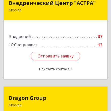
Внедренческий Центр "АСТРА"
Москва
125310, Москва г, Муравская ул, дом № 38,
корпус 2, пом.541
Подробнее
Внедрений
37
1С:Специалист
13
Отправить заявку
Отправить заявку
Показать контакты
Назад
Dragon Group
Dragon Group
Москва
125445, Москва г, Смольная ул, дом № 24А, офис