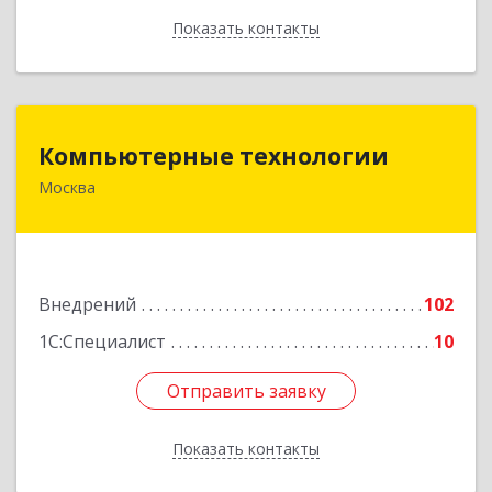
Показать контакты
Назад
Компьютерные технологии
Компьютерные технологии
Москва
125466, Москва, Ландышевая ул, дом № 12,
кв.67
Подробнее
Внедрений
102
1С:Специалист
10
Отправить заявку
Отправить заявку
Показать контакты
Назад