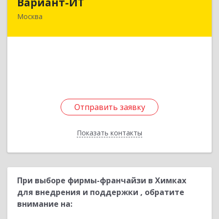
Вариант-ИТ
Москва
125362, Москва г, Свободы ул, дом № 35,
строение 5, пом.1/1
Подробнее
Отправить заявку
Отправить заявку
Показать контакты
Назад
При выборе фирмы-франчайзи в Химках
для внедрения и поддержки , обратите
внимание на: