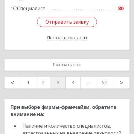
1С:Специалист
80
Отправить заявку
Отправить заявку
Показать контакты
Назад
Показать еще
<
>
1
2
3
4
...
52
При выборе фирмы-франчайзи, обратите
внимание на:
Наличие и количество специалистов,
аттестованных на внедрение технологий