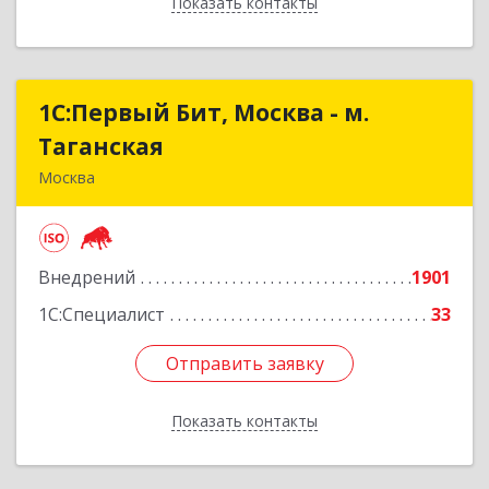
Показать контакты
Назад
1С:Первый Бит, Москва - м.
1С:Первый Бит, Москва - м.
Таганская
Таганская
Москва
109147, Москва г, Воронцовская ул, дом № 35А,
строение 1, пом.4/3
Внедрений
1901
Подробнее
1С:Специалист
33
Отправить заявку
Отправить заявку
Показать контакты
Назад