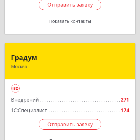
Отправить заявку
Отправить заявку
Показать контакты
Назад
Градум
Градум
Москва
109147, Москва г, Марксистская ул, дом № 34,
строение 6
Подробнее
Внедрений
271
1С:Специалист
174
Отправить заявку
Отправить заявку