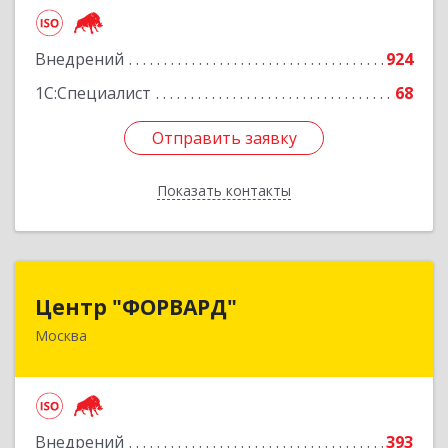
Подробнее
Внедрений
924
1С:Специалист
68
Отправить заявку
Отправить заявку
Показать контакты
Назад
Центр "ФОРВАРД"
Центр "ФОРВАРД"
Москва
123060, Москва г, Маршала Рыбалко ул, дом №
2, корпус 6, оф.1009
Подробнее
Внедрений
393