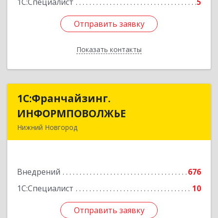
1С:Специалист
5
Отправить заявку
Отправить заявку
Показать контакты
Назад
1С:Франчайзинг.
1С:Франчайзинг.
ИНФОРМПОВОЛЖЬЕ
ИНФОРМПОВОЛЖЬЕ
Нижний Новгород
603003, Нижегородская обл, Нижний Новгород
г, Ефремова ул, дом № 6, оф.6
Внедрений
676
Подробнее
1С:Специалист
10
Отправить заявку
Отправить заявку