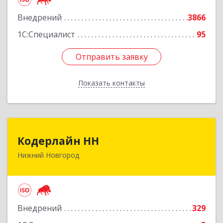
Внедрений
3866
Подробнее
1С:Специалист
95
Отправить заявку
Отправить заявку
Показать контакты
Назад
Кодерлайн НН
Кодерлайн НН
Нижний Новгород
603011, Нижегородская обл, Нижний Новгород
г, Октябрьской Революции ул, дом № 45,
пом.16
Подробнее
Внедрений
329