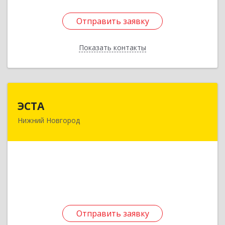
Отправить заявку
Отправить заявку
Показать контакты
Назад
ЭСТА
ЭСТА
Нижний Новгород
603033, Нижегородская обл, Нижний Новгород
г, Гороховецкая ул, дом № 34, кв.16
Подробнее
Отправить заявку
Отправить заявку