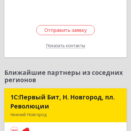
Подробнее
Отправить заявку
Отправить заявку
Показать контакты
Назад
Ближайшие партнеры из соседних
регионов
1С:Первый Бит, Н. Новгород, пл.
1С:Первый Бит, Н. Новгород, пл.
Революции
Революции
Нижний Новгород
603002, Нижегородская обл, Нижний Новгород
г, Литвинова ул, дом № 74, корпус 31, пом.1