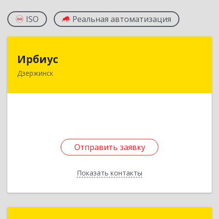
ISO
Реальная автоматизация
Ирбиус
Ирбиус
Дзержинск
606016, Нижегородская обл, Дзержинск г,
Студенческая ул, дом № 30
Подробнее
Отправить заявку
Отправить заявку
Показать контакты
Назад