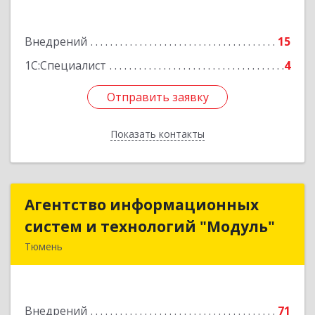
Подробнее
Внедрений
15
1С:Специалист
4
Отправить заявку
Отправить заявку
Показать контакты
Назад
Агентство информационных
Агентство информационных
систем и технологий "Модуль"
систем и технологий "Модуль"
Тюмень
625043, Тюменская обл, Тюмень г, Щербакова
ул, дом № 119, корпус 7, кв.13
Внедрений
71
Подробнее