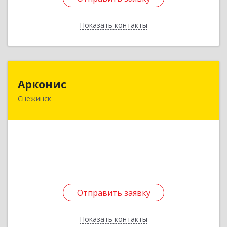
Показать контакты
Назад
Арконис
Арконис
Снежинск
456773, Челябинская обл, Снежинск г,
Захаренкова ул, дом № 1
Подробнее
Отправить заявку
Отправить заявку
Показать контакты
Назад