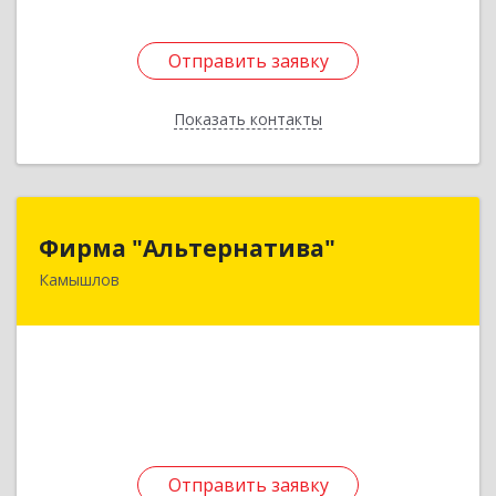
Отправить заявку
Отправить заявку
Показать контакты
Назад
Фирма "Альтернатива"
Фирма "Альтернатива"
Камышлов
624860, Свердловская обл, Камышлов г, Ленина
ул, дом № 30
Подробнее
Отправить заявку
Отправить заявку