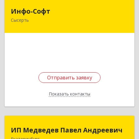
Инфо-Софт
Инфо-Софт
Сысерть
624021, Свердловская обл, Сысерть г, Коммуны
ул, дом № 39, кв.13
Подробнее
Отправить заявку
Отправить заявку
Показать контакты
Назад
ИП Медведев Павел Андреевич
ИП Медведев Павел Андреевич
Екатеринбург