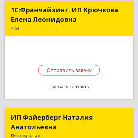
1С:Франчайзинг. ИП Крючкова
1С:Франчайзинг. ИП Крючкова
Елена Леонидовна
Елена Леонидовна
Уфа
452550, Башкортостан Респ, Мечетлинский р-н,
Большеустьикинское с, Ленина ул, дом № 22
Подробнее
Отправить заявку
Отправить заявку
Показать контакты
Назад
ИП Файерберг Наталия
ИП Файерберг Наталия
Анатольевна
Анатольевна
Первоуральск