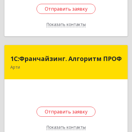
Отправить заявку
Отправить заявку
Показать контакты
Назад
1С:Франчайзинг. Алгоритм ПРОФ
1С:Франчайзинг. Алгоритм ПРОФ
Арти
623340, Свердловская обл, Артинский р-н, Арти
рп, Рабочей молодежи ул, дом № 94, оф.3А
Подробнее
Отправить заявку
Отправить заявку
Показать контакты
Назад