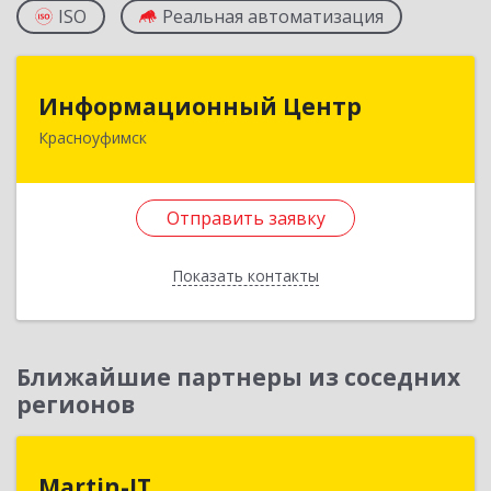
ISO
Реальная автоматизация
Информационный Центр
Информационный Центр
Красноуфимск
623300, Свердловская обл, Красноуфимск г,
Мизерова ул, дом № 112А
Отправить заявку
Подробнее
Отправить заявку
Показать контакты
Назад
Ближайшие партнеры из соседних
регионов
Martin-IT
Martin-IT