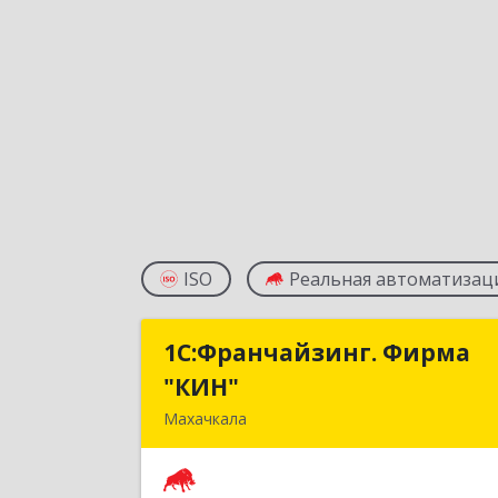
ISO
Реальная автоматизац
1С:Франчайзинг. Фирма
1С:Франчайзинг. Фирм
"КИН"
"КИН
Махачкала
367030, Дагестан Респ, Махачкала г
И.Казака ул, дом № 3