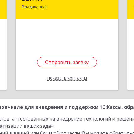
Владикавказ
я
362031, Северная Осетия - Алания
,
Респ, Владикавказ г, Коста пр-кт, дом
3
№ 278
е
Подробнее
Отправить заявку
Отправить заявку
Показать контакты
Назад
хачкале для внедрения и поддержки 1С:Кассы, обр
стов, аттестованных на внедрение технологий и решен
атизации ваших задач.
ий в вашей или близкой отрасли. Вы можете обратитьс