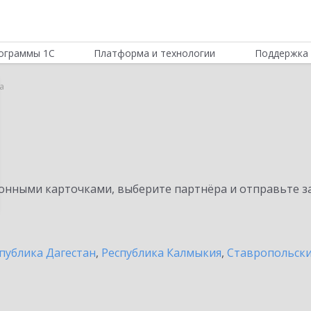
ограммы 1С
Платформа и технологии
Поддержка 
а
нными карточками, выберите партнёра и отправьте за
публика Дагестан
,
Республика Калмыкия
,
Ставропольски