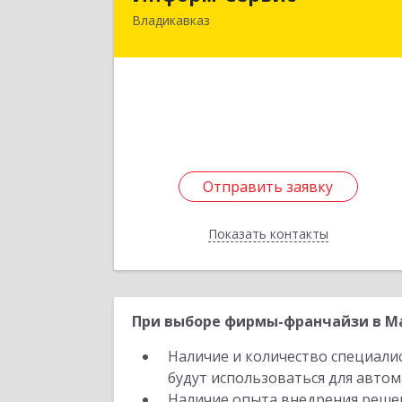
Владикавказ
362020, Северная Осетия - Алани
Респ, Владикавказ г, Островского ул
дом № 12, пом.
Подробне
Отправить заявку
Отправить заявку
Показать контакты
Назад
При выборе фирмы-франчайзи в Ма
Наличие и количество специали
будут использоваться для автом
Наличие опыта внедрения решен