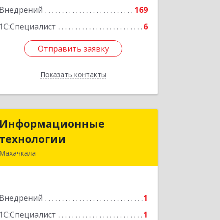
Внедрений
169
1С:Специалист
6
Отправить заявку
Отправить заявку
Показать контакты
Назад
Информационные
Информационные
технологии
технологии
Махачкала
367013, Дагестан Респ, Махачкала г,
Гамидова ул, дом № 18ж, оф.513/4
Внедрений
1
Подробнее
1С:Специалист
1