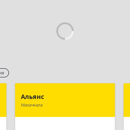
ия
а
Альянс
Альянс
"
Махачкала
368000, Дагестан Респ, Махачкала г,
Петра Первого пр-кт, дом № 32 "а",
,
оф.37
1