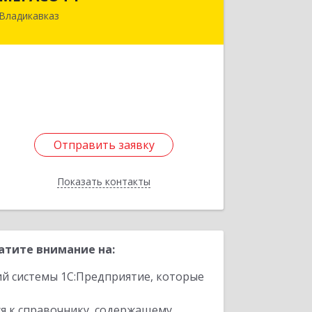
Владикавказ
362019, Северная Осетия - Алания
Респ, Владикавказ г, Декабристов ул,
дом № 20
Подробнее
Отправить заявку
Отправить заявку
Показать контакты
Назад
атите внимание на:
ий системы 1С:Предприятие, которые
я к справочнику, содержащему