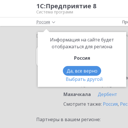
1С:Предприятие 8
Система программ
Россия
Пр
Главная
1С:Касса
Выбор партнёра
Махачкал
Информация на сайте будет
отображаться для региона
1С:Касса
Россия
в Махачкале
Да, все верно
Ознакомьтесь с информацио
Выбрать другой
или внедрение продукта.
Махачкала
Дербент
Смотрите также:
Россия
,
Рес
Партнеры в вашем регионе: