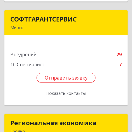
СОФТГАРАНТСЕРВИС
СОФТГАРАНТСЕРВИС
Минск
220141, г. Минск, ул. Купревича 1/5, офис 402-
412
Внедрений
29
Подробнее
1С:Специалист
7
Отправить заявку
Отправить заявку
Показать контакты
Назад
Региональная экономика
Региональная экономика
Гродно