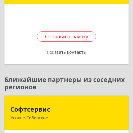
Подробнее
Отправить заявку
Отправить заявку
Показать контакты
Назад
Ближайшие партнеры из соседних
регионов
Софтсервис
Софтсервис
Усолье-Сибирское
665451, Иркутская обл, Усолье-Сибирское г,
Интернациональная ул, дом № 87