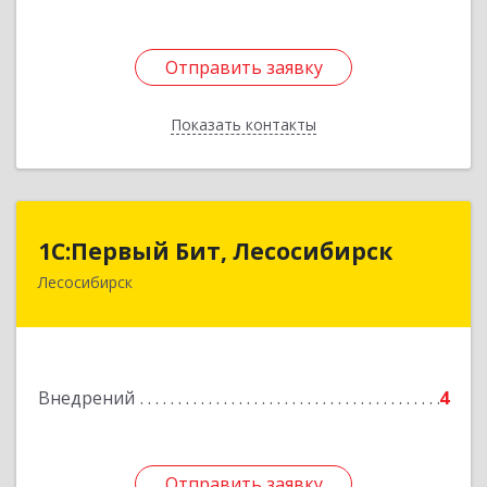
Отправить заявку
Отправить заявку
Показать контакты
Назад
1С:Первый Бит, Лесосибирск
1С:Первый Бит, Лесосибирск
Лесосибирск
662544, Красноярский край, Лесосибирск г,
Привокзальная ул, дом № 12, оф.216
Подробнее
Внедрений
4
Отправить заявку
Отправить заявку