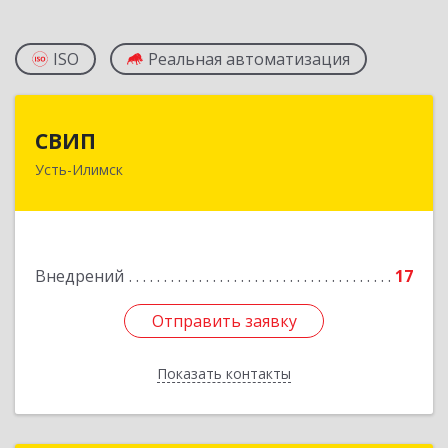
ISO
Реальная автоматизация
СВИП
СВИП
Усть-Илимск
666685, Иркутская обл, Усть-Илимск г,
Энтузиастов ул, дом № 5, оф.1
Подробнее
Внедрений
17
Отправить заявку
Отправить заявку
Показать контакты
Назад