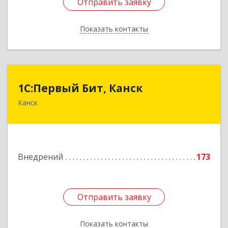
Отправить заявку
Отправить заявку
Показать контакты
Назад
1С:Первый Бит, Канск
1С:Первый Бит, Канск
Канск
663600, Красноярский край, Канск г, 30 лет
ВЛКСМ ул, дом № 20, пом.25
Подробнее
Внедрений
173
Отправить заявку
Отправить заявку
Показать контакты
Назад