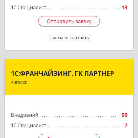
1С:Специалист
13
Отправить заявку
Отправить заявку
Показать контакты
Назад
1С:ФРАНЧАЙЗИНГ. ГК ПАРТНЕР
1С:ФРАНЧАЙЗИНГ. ГК ПАРТНЕР
Ангарск
665813, Иркутская обл, Ангарск г, 81 кв-л,
строение 3, оф.104
Подробнее
Внедрений
90
1С:Специалист
7