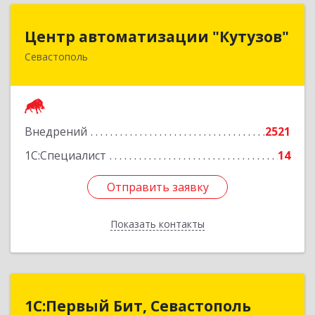
Центр автоматизации "Кутузов"
Центр автоматизации "Кутузов"
Севастополь
299011, Севастополь г, Генерала Петрова ул,
дом № 20, корпус 1, оф.1
Подробнее
Внедрений
2521
1С:Специалист
14
Отправить заявку
Отправить заявку
Показать контакты
Назад
1С:Первый Бит, Севастополь
1С:Первый Бит, Севастополь