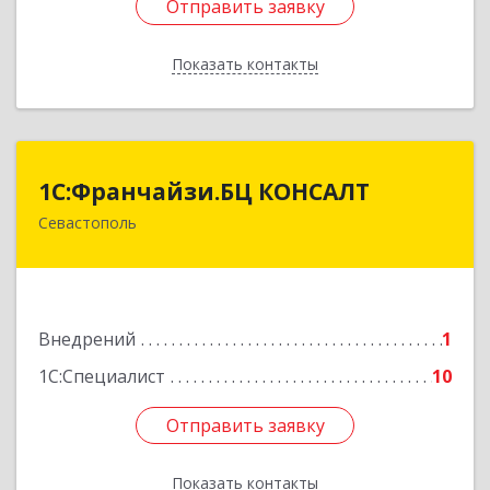
Отправить заявку
Отправить заявку
Показать контакты
Назад
1С:Франчайзи.БЦ КОНСАЛТ
1С:Франчайзи.БЦ КОНСАЛТ
Севастополь
299029, Севастополь г, Соловьева ул, дом № 4,
литера Ж, оф.3, ком.5
Подробнее
Внедрений
1
1С:Специалист
10
Отправить заявку
Отправить заявку
Показать контакты
Назад