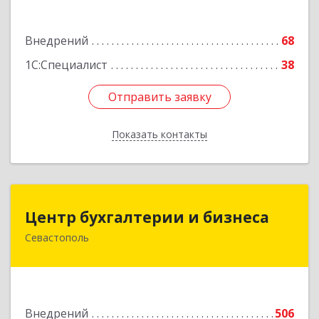
№ 15
Подробнее
Внедрений
68
1С:Специалист
38
Отправить заявку
Отправить заявку
Показать контакты
Назад
Центр бухгалтерии и бизнеса
Центр бухгалтерии и бизнеса
Севастополь
299026, Севастополь г, Качинский туп, дом №
22
Подробнее
Внедрений
506