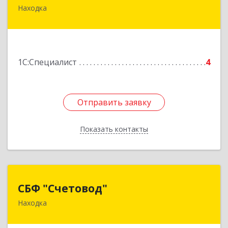
Находка
692916, Приморский край, Находка г,
Чернышевского ул, дом № 36, оф.305
Подробнее
1С:Специалист
4
Отправить заявку
Отправить заявку
Показать контакты
Назад
СБФ "Счетовод"
СБФ "Счетовод"
Находка
692919, Приморский край, Находка г,
Малиновского ул, дом № 1, К