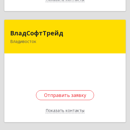
ВладСофтТрейд
ВладСофтТрейд
Владивосток
690074, Приморский край, Владивосток г,
Посадская ул., дом № 20, кв.805
Подробнее
Отправить заявку
Отправить заявку
Показать контакты
Назад