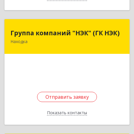
Группа компаний "НЭК" (ГК НЭК)
Группа компаний "НЭК" (ГК НЭК)
Находка
692904, Приморский край, Находка г, Портовая
ул, дом № 10
Подробнее
Отправить заявку
Отправить заявку
Показать контакты
Назад