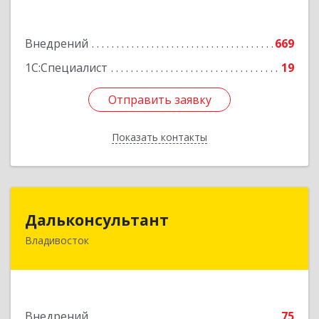
Подробнее
Внедрений
669
1С:Специалист
19
Отправить заявку
Отправить заявку
Показать контакты
Назад
Дальконсультант
Дальконсультант
Владивосток
690066, Приморский край, Владивосток г,
Тобольская ул, дом № 11, кв.90
Подробнее
Внедрений
75