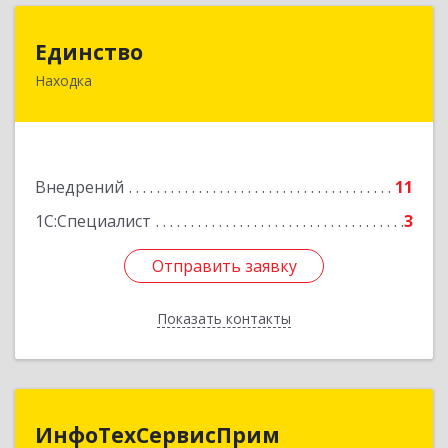
Единство
Единство
Находка
692943, Приморский край, Находка г, Врангель
мкр, Железнодорожная ул, дом № 7, кв.12
Подробнее
Внедрений
11
1С:Специалист
3
Отправить заявку
Отправить заявку
Показать контакты
Назад
ИнфоТехСервисПрим
ИнфоТехСервисПрим