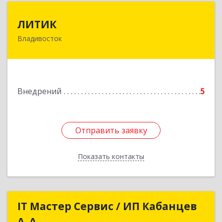
ЛИТИК
ЛИТИК
Владивосток
690911, Приморский край, Владивосток г,
Адмирала Горшкова ул, дом № 30, кв.90
Подробнее
Внедрений
5
Отправить заявку
Отправить заявку
Показать контакты
Назад
IT Мастер Сервис / ИП Кабанцев
IT Мастер Сервис / ИП Кабанцев
А. А.
А. А.