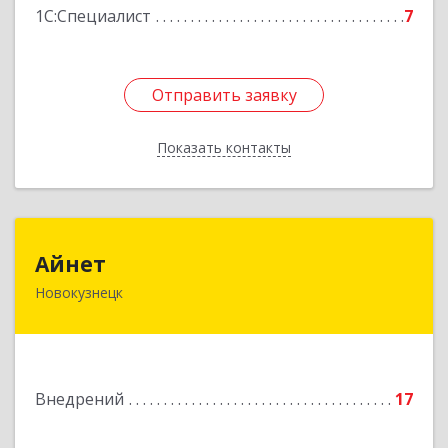
1С:Специалист
7
Отправить заявку
Отправить заявку
Показать контакты
Назад
Айнет
Айнет
Новокузнецк
654006, Кемеровская обл, Новокузнецк г,
Черноморская ул, дом № 1
Подробнее
Внедрений
17