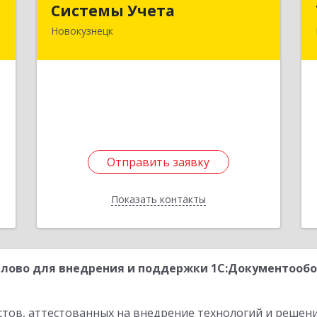
Системы Учета
Новокузнецк
,
654080, Кемеровская обл,
,
Новокузнецк г, Кирова
6
(Центральный р-н) ул, дом № 94, кв.44
е
Подробнее
Отправить заявку
Отправить заявку
Показать контакты
Назад
лово для внедрения и поддержки 1С:Документообо
стов, аттестованных на внедрение технологий и решен