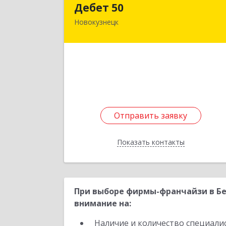
Дебет 50
Новокузнецк
654007, Кемеровская обл
Новокузнецк г, Металлургов пр-кт
дом № 3
Подробне
Отправить заявку
Отправить заявку
Показать контакты
Назад
При выборе фирмы-франчайзи в Бе
внимание на:
Наличие и количество специали