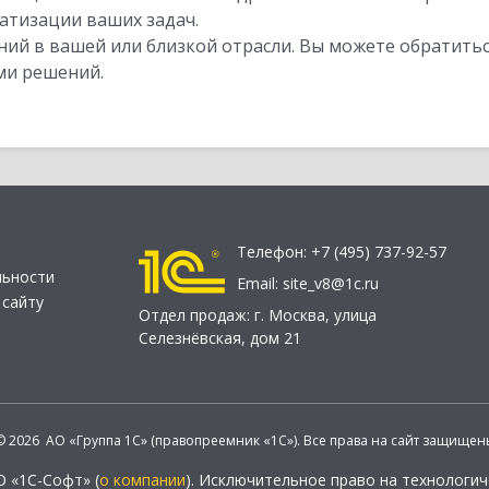
атизации ваших задач.
ий в вашей или близкой отрасли. Вы можете обратитьс
ми решений.
Телефон:
+7 (495) 737-92-57
льности
Email:
site_v8@1c.ru
 сайту
Отдел продаж:
г. Москва
,
улица
Селезнёвская, дом 21
© 2026 АО «Группа 1С» (правопреемник «1С»). Все права на сайт защищен
О «1С-Софт» (
о компании
). Исключительное право на технологи