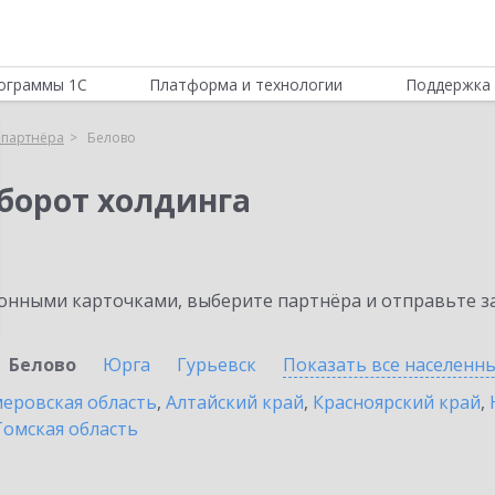
ограммы 1С
Платформа и технологии
Поддержка 
 партнёра
Белово
борот холдинга
нными карточками, выберите партнёра и отправьте за
Белово
Юрга
Гурьевск
Показать все населенн
еровская область
,
Алтайский край
,
Красноярский край
,
Томская область