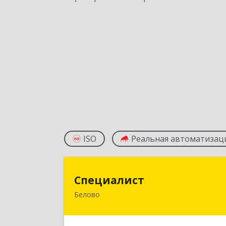
ISO
Реальная автоматизац
Специалис
Специалист
Белово
Кемеровская обл, Белово г, Ленин
ул, дом № 31-