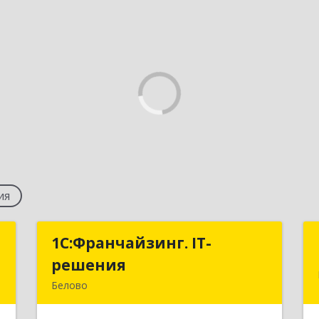
ия
т
1С:Франчайзинг. IT-
1С:Франчайзинг. IT-
решения
решения
а
Белово
2
652600, Кемеровская обл, Белово г,
Железнодорожный пер, дом № 27