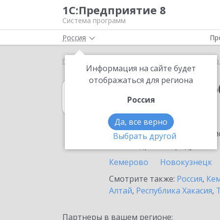
1С:Предприятие 8
Система программ
Россия
Пр
Главная
1С:Документооборот холдинга
Выбор
Информация на сайте будет
отображаться для региона
1С:Документоо
Россия
в Белово
Да, все верно
Ознакомьтесь с информацио
Выбрать другой
или внедрение продукта.
Кемерово
Новокузнецк
Смотрите также:
Россия
,
Кем
Алтай
,
Республика Хакасия
,
Партнеры в вашем регионе: