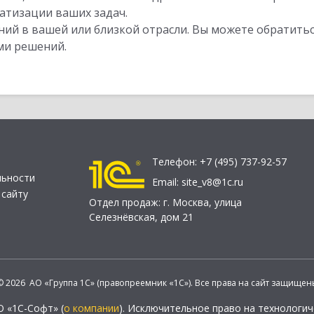
атизации ваших задач.
ий в вашей или близкой отрасли. Вы можете обратитьс
ми решений.
Телефон:
+7 (495) 737-92-57
льности
Email:
site_v8@1c.ru
 сайту
Отдел продаж:
г. Москва
,
улица
Селезнёвская, дом 21
© 2026 АО «Группа 1С» (правопреемник «1С»). Все права на сайт защищен
О «1С-Софт» (
о компании
). Исключительное право на технологи