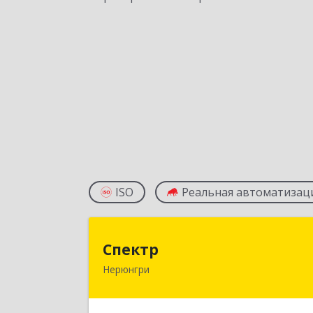
ISO
Реальная автоматизац
Спект
Спектр
Нерюнгри
678960, Саха /Якутия/ Респ
Нерюнгринский р-н, Нерюнгри г
Южно-Якутская ул, дом № 29, корпус 