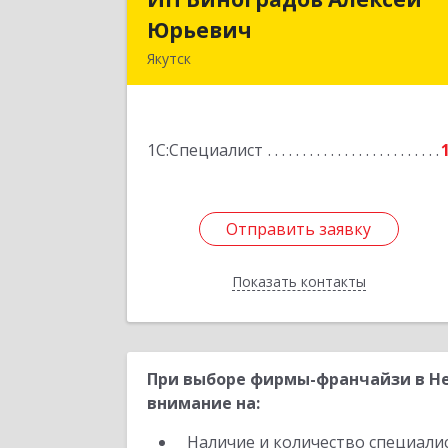
Юрьевич
Юрьеви
Якутск
677009, Саха /Якутия/ Респ, Якутск г
Халтурина ул, дом № 14/3, кв.5
1С:Специалист
Подробне
Отправить заявку
Отправить заявку
Показать контакты
Назад
При выборе фирмы-франчайзи в Не
внимание на:
Наличие и количество специали