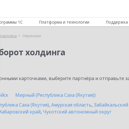
ограммы 1С
Платформа и технологии
Поддержка 
 партнёра
Нерюнгри
борот холдинга
нными карточками, выберите партнёра и отправьте за
йск
Мирный (Республика Саха (Якутия))
публика Саха (Якутия)
,
Амурская область
,
Забайкальский
Хабаровский край
,
Чукотский автономный округ