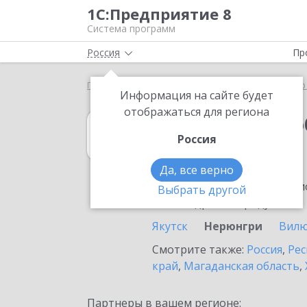
1С:Предприятие 8
Система программ
Россия
Пр
Главная
1С:Документооборот холдинга
Выбор
Информация на сайте будет
отображаться для региона
1С:Документоо
Россия
в Нерюнгри
Да, все верно
Ознакомьтесь с информацио
Выбрать другой
или внедрение продукта.
Якутск
Нерюнгри
Вилю
Смотрите также:
Россия
,
Рес
край
,
Магаданская область
,
Партнеры в вашем регионе: