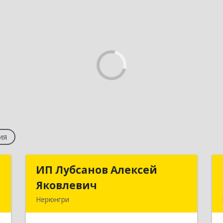
ия
р
ИП Лубсанов Алексей
ИП Лубсанов Алексей
Яковлевич
Яковлевич
,
Нерюнгри
,
678960, Саха /Якутия/ Респ, Нерюнгри
1
г, Платона Ойунского ул, дом № 1,