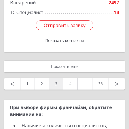
Внедрений
2497
1С:Специалист
14
Отправить заявку
Отправить заявку
Показать контакты
Назад
Показать еще
<
>
1
2
3
4
...
36
При выборе фирмы-франчайзи, обратите
внимание на:
Наличие и количество специалистов,