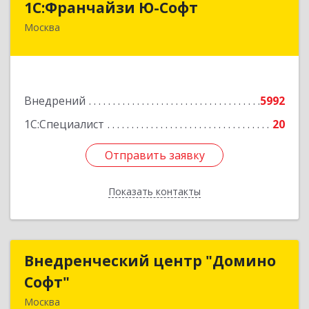
1С:Франчайзи Ю-Софт
Москва
117149, Москва г, вн.тер.г. муниципальный
округ Зюзино, Азовская ул, дом № 6, корпус 3
Подробнее
Внедрений
5992
1С:Специалист
20
Отправить заявку
Отправить заявку
Показать контакты
Назад
Внедренческий центр "Домино
Внедренческий центр "Домино
Софт"
Софт"
Москва