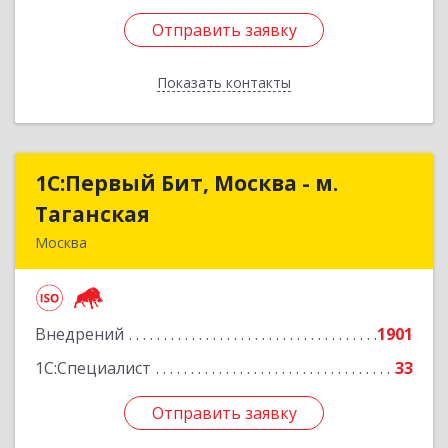
Отправить заявку
Отправить заявку
Показать контакты
Назад
1С:Первый Бит, Москва - м.
1С:Первый Бит, Москва - м.
Таганская
Таганская
Москва
109147, Москва г, Воронцовская ул, дом № 35А,
строение 1, пом.4/3
Внедрений
1901
Подробнее
1С:Специалист
33
Отправить заявку
Отправить заявку