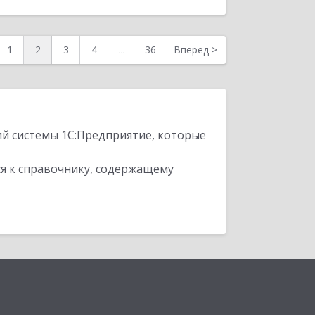
1
2
3
4
...
36
Вперед
>
ий системы 1С:Предприятие, которые
я к справочнику, содержащему