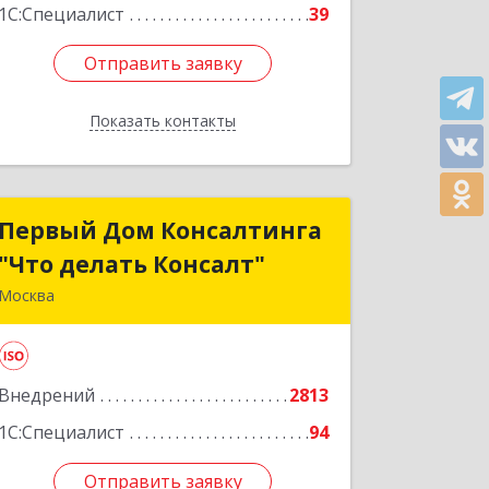
1С:Специалист
39
Отправить заявку
Отправить заявку
Показать контакты
Назад
Первый Дом Консалтинга
Первый Дом Консалтинга
"Что делать Консалт"
"Что делать Консалт"
Москва
127083, Москва г, Мишина ул, дом №
56
Внедрений
2813
Подробнее
1С:Специалист
94
Отправить заявку
Отправить заявку