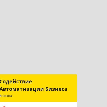
Содействие
Содействие
Автоматизации Бизнеса
Автоматизации Бизнеса
Москва
109145, Москва г, Привольная ул, дом
№ 1, корпус 2, кв.294