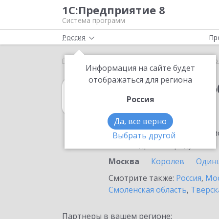
1С:Предприятие 8
Система программ
Россия
Пр
Главная
1С:Документооборот холдинга
Выбор
Информация на сайте будет
отображаться для региона
1С:Документоо
Россия
в Москве
Да, все верно
Ознакомьтесь с информацио
Выбрать другой
или внедрение продукта.
Москва
Королев
Один
Смотрите также:
Россия
,
Мос
Смоленская область
,
Тверск
Партнеры в вашем регионе: