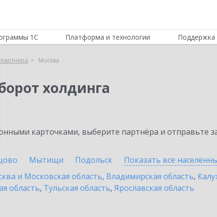
ограммы 1С
Платформа и технологии
Поддержка 
 партнёра
Москва
борот холдинга
нными карточками, выберите партнёра и отправьте за
цово
Мытищи
Подольск
Показать все населенн
ква и Московская область
,
Владимирская область
,
Калу
ая область
,
Тульская область
,
Ярославская область