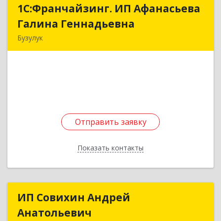
1С:Франчайзинг. ИП Афанасьева
1С:Франчайзинг. ИП Афанасьева
Галина Геннадьевна
Галина Геннадьевна
Бузулук
461040, Оренбургская обл, Бузулукский р-н,
Бузулук г, Куйбышева ул, дом № 59
Подробнее
Отправить заявку
Отправить заявку
Показать контакты
Назад
ИП Совихин Андрей
ИП Совихин Андрей
Анатольевич
Анатольевич