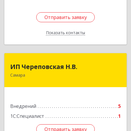
Отправить заявку
Отправить заявку
Показать контакты
Назад
ИП Череповская Н.В.
ИП Череповская Н.В.
Самара
446421, Самарская обл, Кинельский р-н,
Грачевка с, Пролетарская ул, дом № 8
Подробнее
Внедрений
5
1С:Специалист
1
Отправить заявку
Отправить заявку