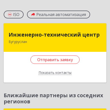
ISO
Реальная автоматизация
Инженерно-технический центр
Инженерно-технический центр
Бугуруслан
461633, Оренбургская обл, Бугуруслан г,
Больничный пер, дом № 8
Отправить заявку
Подробнее
Отправить заявку
Показать контакты
Назад
Ближайшие партнеры из соседних
регионов