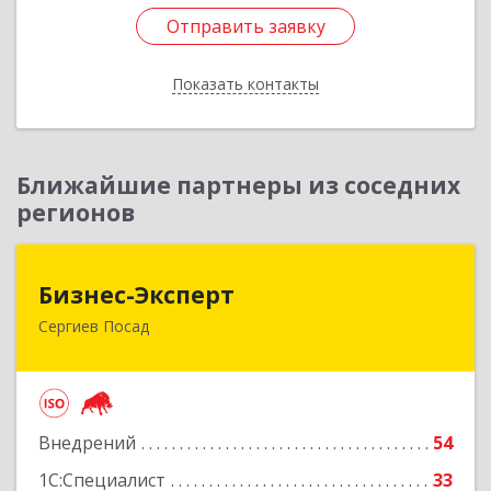
Отправить заявку
Отправить заявку
Показать контакты
Назад
Ближайшие партнеры из соседних
регионов
Бизнес-Эксперт
Бизнес-Эксперт
Сергиев Посад
141310, Московская обл, Сергиево-Посадский
р-н, Сергиев Посад г, Пионерская ул, дом № 6,
этаж 3, оф.В320
Подробнее
Внедрений
54
1С:Специалист
33