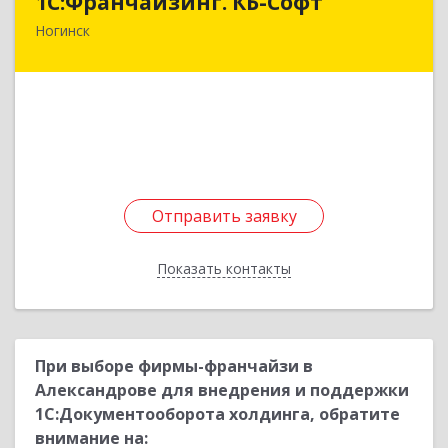
1С:Франчайзинг. КБ-Софт
Ногинск
142400, Московская обл, г.о Богородский,
Ногинск г, Индустриальная ул, Здание № 41В,
оф.449
Подробнее
Отправить заявку
Отправить заявку
Показать контакты
Назад
При выборе фирмы-франчайзи в
Александрове для внедрения и поддержки
1С:Документооборота холдинга, обратите
внимание на: