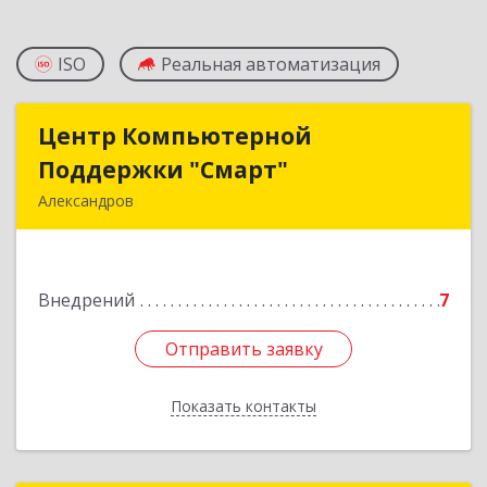
ISO
Реальная автоматизация
Центр Компьютерной
Центр Компьютерной
Поддержки "Смарт"
Поддержки "Смарт"
Александров
601650, Владимирская обл, Александровский р-
н, Александров г, Институтская ул, дом № 1,
ком.74
Внедрений
7
Подробнее
Отправить заявку
Отправить заявку
Показать контакты
Назад