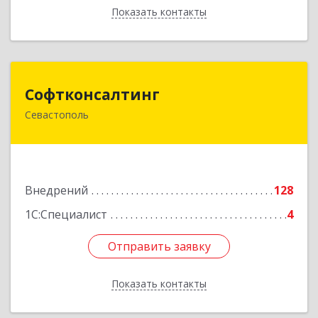
Показать контакты
Назад
Софтконсалтинг
Софтконсалтинг
Севастополь
299805, Севастополь г, Тыловое с, Лазурная ул,
дом № 3
Подробнее
Внедрений
128
1С:Специалист
4
Отправить заявку
Отправить заявку
Показать контакты
Назад