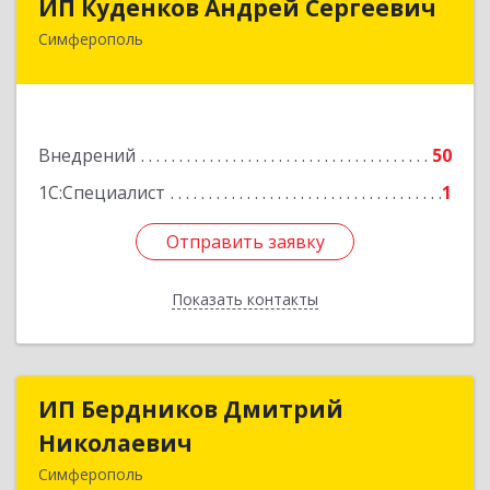
ИП Куденков Андрей Сергеевич
Симферополь
295000, Крым Респ, Симферополь г, Толстого
ул, дом № 6, кв.27
Подробнее
Внедрений
50
1С:Специалист
1
Отправить заявку
Отправить заявку
Показать контакты
Назад
ИП Бердников Дмитрий
ИП Бердников Дмитрий
Николаевич
Николаевич
Симферополь