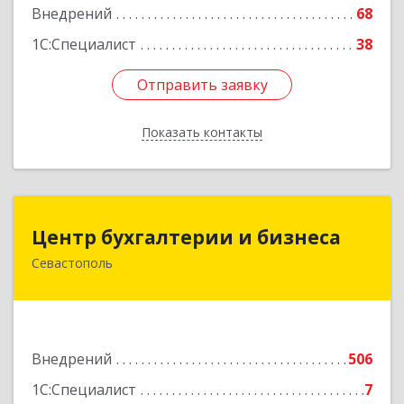
Подробнее
Внедрений
68
1С:Специалист
38
Отправить заявку
Отправить заявку
Показать контакты
Назад
Центр бухгалтерии и бизнеса
Центр бухгалтерии и бизнеса
Севастополь
299026, Севастополь г, Качинский туп, дом №
22
Подробнее
Внедрений
506
1С:Специалист
7