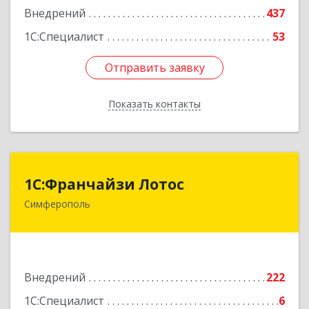
Внедрений
437
1С:Специалист
53
Отправить заявку
Отправить заявку
Показать контакты
Назад
1С:Франчайзи Лотос
1С:Франчайзи Лотос
Симферополь
295029, Крым Респ, Симферополь г, им
В.С.Бархатовой ул, дом № 80
Подробнее
Внедрений
222
1С:Специалист
6