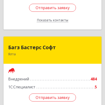
Отправить заявку
Отправить заявку
Показать контакты
Назад
Багз Бастерс Софт
Багз Бастерс Софт
Ялта
298603, Крым Респ, Ялта г, Свердлова ул, дом №
34
Подробнее
Внедрений
484
1С:Специалист
5
Отправить заявку
Отправить заявку