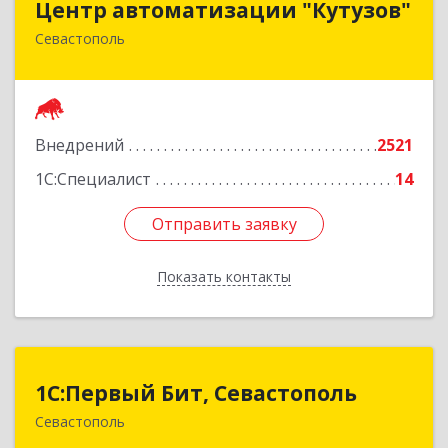
Центр автоматизации "Кутузов"
Севастополь
299011, Севастополь г, Генерала Петрова ул,
дом № 20, корпус 1, оф.1
Подробнее
Внедрений
2521
1С:Специалист
14
Отправить заявку
Отправить заявку
Показать контакты
Назад
1С:Первый Бит, Севастополь
1С:Первый Бит, Севастополь
Севастополь
299007, Севастополь г, 4-я Бастионная ул, дом