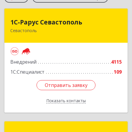
1С-Рарус Севастополь
1С-Рарус Севастополь
Севастополь
299011, Севастополь г, Кулакова ул, дом № 58
Подробнее
Внедрений
4115
1С:Специалист
109
Отправить заявку
Отправить заявку
Показать контакты
Назад
Центр автоматизации "Кутузов"