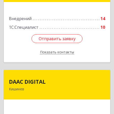
Подробнее
Внедрений
14
1С:Специалист
10
Отправить заявку
Отправить заявку
Показать контакты
Назад
DAAC DIGITAL
DAAC DIGITAL
Кишинев
МОЛДОВА, MD-2069, г.Кишинев, ул.Каля
Ешилор, 10
Подробнее