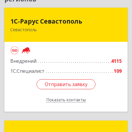
1С-Рарус Севастополь
1С-Рарус Севастополь
Севастополь
299011, Севастополь г, Кулакова ул, дом № 58
Подробнее
Внедрений
4115
1С:Специалист
109
Отправить заявку
Отправить заявку
Показать контакты
Назад
Центр автоматизации "Кутузов"