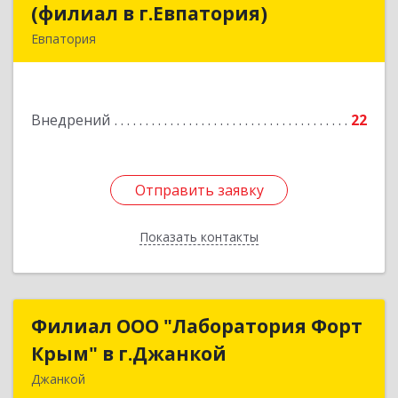
(филиал в г.Евпатория)
(филиал в г.Евпатория)
Евпатория
296526, Крым Респ, Сакский р-н, Суворовское с,
Зеленая 1-я (Строитель тер. СПК) ул, дом № 7
Внедрений
22
Подробнее
Отправить заявку
Отправить заявку
Показать контакты
Назад
Филиал ООО "Лаборатория Форт
Филиал ООО "Лаборатория Форт
Крым" в г.Джанкой
Крым" в г.Джанкой
Джанкой
296100, Крым Респ, Джанкой г, Розы