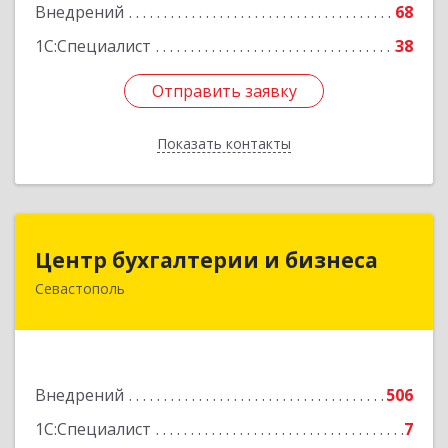
Подробнее
Внедрений
68
1С:Специалист
38
Отправить заявку
Отправить заявку
Показать контакты
Назад
Центр бухгалтерии и бизнеса
Центр бухгалтерии и бизнеса
Севастополь
299026, Севастополь г, Качинский туп, дом №
22
Подробнее
Внедрений
506
1С:Специалист
7