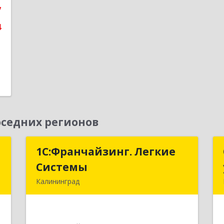
7
4
седних регионов
и
1С:Франчайзинг. Легкие
1С:Франчайзинг. Легкие
и
Системы
Системы
Калининград
,
236000, Калининградская обл,
,
Калининград г, Геологическая ул, дом
3
№ 1, оф.34