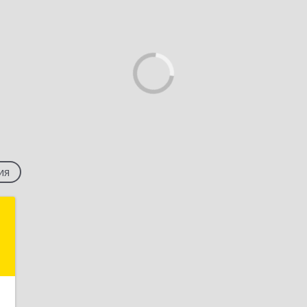
ия
т
,
ж
е