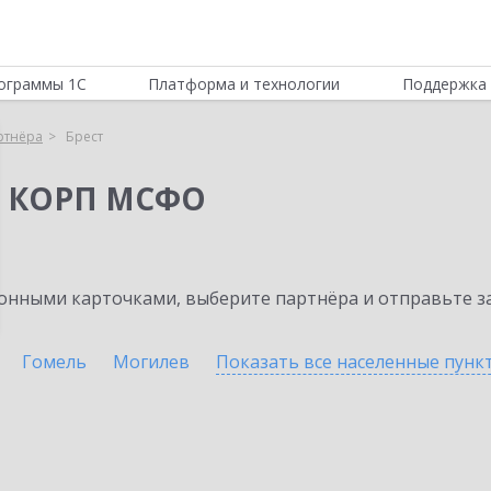
ограммы 1С
Платформа и технологии
Поддержка 
ртнёра
Брест
я КОРП МСФО
нными карточками, выберите партнёра и отправьте за
Гомель
Могилев
Показать все населенные
пунк