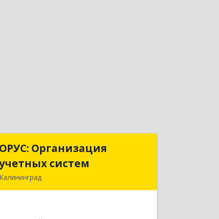
ОРУС: Организация
ОРУС: Организация
учетных систем
учетных систем
Калининград
236006, Калининградская обл,
Калининград г, Ленинский пр-кт, дом
№ 32, оф.240-243