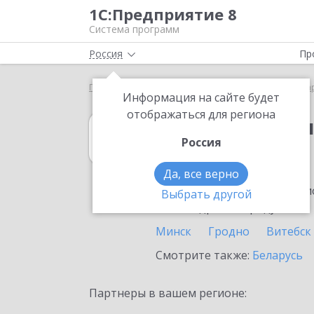
1С:Предприятие 8
Система программ
Россия
Пр
Главная
1С:Бухгалтерия КОРП МСФО
Выбор па
Информация на сайте будет
отображаться для региона
1С:Бухгалтери
Россия
в Бресте
Да, все верно
Ознакомьтесь с информацио
Выбрать другой
или внедрение продукта.
Минск
Гродно
Витебск
Смотрите также:
Беларусь
Партнеры в вашем регионе: