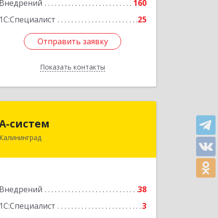
Внедрений
160
Подробнее
1С:Специалист
25
Отправить заявку
Отправить заявку
Показать контакты
Назад
А-систем
А-систем
Калининград
236016, Калининградская обл,
Калининград г, Боткина ул, дом № 2,
пом.XIII
Подробнее
Внедрений
38
1С:Специалист
3