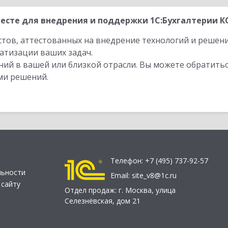
есте для внедрения и поддержки 1С:Бухгалтерии К
стов, аттестованных на внедрение технологий и решен
атизации ваших задач.
ий в вашей или близкой отрасли. Вы можете обратитьс
ми решений.
Телефон:
+7 (495) 737-92-57
льности
Email:
site_v8@1c.ru
 сайту
Отдел продаж:
г. Москва
,
улица
Селезнёвская, дом 21