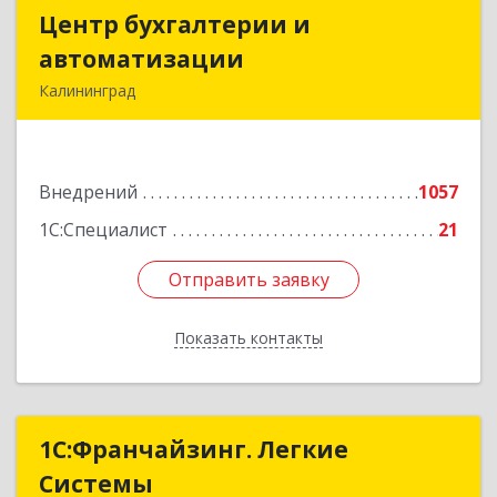
Центр бухгалтерии и
Центр бухгалтерии и
автоматизации
автоматизации
Калининград
236006, Калининградская обл, Калининград г,
Фрунзе ул, дом № 6, оф.13
Внедрений
1057
Подробнее
1С:Специалист
21
Отправить заявку
Отправить заявку
Показать контакты
Назад
1С:Франчайзинг. Легкие
1С:Франчайзинг. Легкие
Системы
Системы