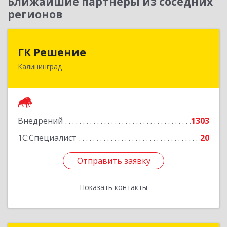
Ближайшие партнеры из соседних
регионов
ГК Решение
ГК Решение
Калининград
236038, Калининградская обл, Калининград г,
Липовая аллея ул, дом № 2
Подробнее
Внедрений
1303
1С:Специалист
20
Отправить заявку
Отправить заявку
Показать контакты
Назад