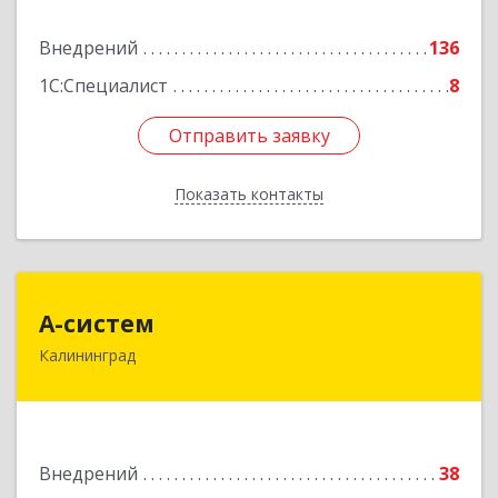
Подробнее
Внедрений
136
1С:Специалист
8
Отправить заявку
Отправить заявку
Показать контакты
Назад
А-систем
А-систем
Калининград
236016, Калининградская обл, Калининград г,
Боткина ул, дом № 2, пом.XIII
Подробнее
Внедрений
38