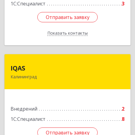
1С:Специалист
3
Отправить заявку
Отправить заявку
Показать контакты
Назад
IQAS
IQAS
Калининград
236006, Калининградская обл, Калининград г,
Ю.Гагарина ул, дом № 16Г, кв.82
Подробнее
Внедрений
2
1С:Специалист
8
Отправить заявку
Отправить заявку