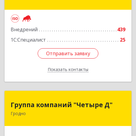
Подробнее
Внедрений
439
1С:Специалист
25
Отправить заявку
Отправить заявку
Показать контакты
Назад
Группа компаний "Четыре Д"
Группа компаний "Четыре Д"
Гродно
230023, РБ, г. Гродно, ул. Тимирязева, д. 37, к.
303