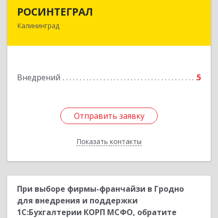
РОСИНТЕГРАЛ
РОСИНТЕГРАЛ
Калининград
236016, Калининградская обл, Калининград г,
Куйбышева ул, дом № 53А, оф.3
Подробнее
Внедрений
5
Отправить заявку
Отправить заявку
Показать контакты
Назад
При выборе фирмы-франчайзи в Гродно
для внедрения и поддержки
1С:Бухгалтерии КОРП МСФО, обратите