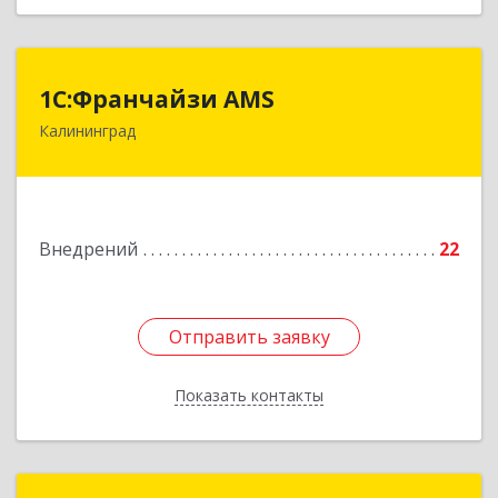
1С:Франчайзи AMS
1С:Франчайзи AMS
Калининград
238325, Калининградская обл, Гурьевский р-н,
Луговое п, Центральная ул, дом № 17
Подробнее
Внедрений
22
Отправить заявку
Отправить заявку
Показать контакты
Назад