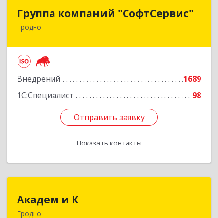
Группа компаний "СофтСервис"
Группа компаний "СофтСервис"
Гродно
230025 г. Гродно, ул. Ленина 5/2
Подробнее
Внедрений
1689
1С:Специалист
98
Отправить заявку
Отправить заявку
Показать контакты
Назад
Академ и К
Академ и К
Гродно
БЕЛАРУСЬ , 230025, г. Гродно, ул. Мостовая, 39