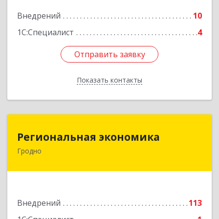
Подробнее
Внедрений
10
1С:Специалист
4
Отправить заявку
Отправить заявку
Показать контакты
Назад
Региональная экономика
Региональная экономика
Гродно
БЕЛАРУСЬ , 230002, г.Гродно, ул.Богуцкого, д.5,
каб.6
Подробнее
Внедрений
113