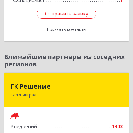
1С:Специалист
1
Отправить заявку
Отправить заявку
Показать контакты
Назад
Ближайшие партнеры из соседних
регионов
ГК Решение
ГК Решение
Калининград
236038, Калининградская обл, Калининград г,
Липовая аллея ул, дом № 2
Подробнее
Внедрений
1303