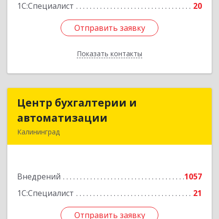
1С:Специалист
20
Отправить заявку
Отправить заявку
Показать контакты
Назад
Центр бухгалтерии и
Центр бухгалтерии и
автоматизации
автоматизации
Калининград
236006, Калининградская обл, Калининград г,
Фрунзе ул, дом № 6, оф.13
Внедрений
1057
Подробнее
1С:Специалист
21
Отправить заявку
Отправить заявку