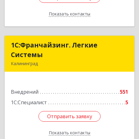
Показать контакты
Назад
1С:Франчайзинг. Легкие
1С:Франчайзинг. Легкие
Системы
Системы
Калининград
236000, Калининградская обл, Калининград г,
Геологическая ул, дом № 1, оф.34
Внедрений
551
Подробнее
1С:Специалист
5
Отправить заявку
Отправить заявку
Показать контакты
Назад