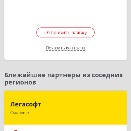
Подробнее
Отправить заявку
Отправить заявку
Показать контакты
Назад
Ближайшие партнеры из соседних
регионов
Легасофт
Легасофт
Смоленск
214018, Смоленская обл, Смоленск г, Ново-
Рославльская ул, дом № 13