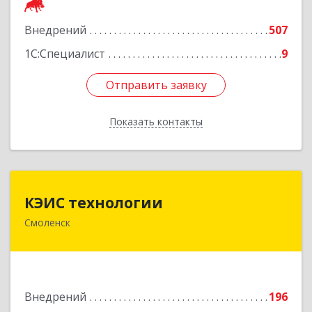
Подробнее
Внедрений
507
1С:Специалист
9
Отправить заявку
Отправить заявку
Показать контакты
Назад
КЭИС технологии
КЭИС технологии
Смоленск
214018, Смоленская обл, Смоленск г,
Памфилова ул, дом № 5
Подробнее
Внедрений
196