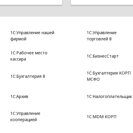
1С:Управление нашей
1С:Управление
фирмой
торговлей 8
1С:Рабочее место
1С:БизнесСтарт
кассира
1С:Бухгалтерия КОРП
1С:Бухгалтерия 8
МСФО
1С:Архив
1С:Налогоплательщик
1С:Управление
1С:MDM КОРП
кооперацией