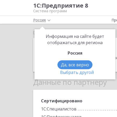
1С:Предприятие 8
Система программ
Россия
Пр
Главная
ТС-ЛИНК
Информация на сайте будет
ТС-ЛИНК
отображаться для региона
Россия
Адрес:
117556, Москва г, вн.тер.г. 
Телефон:
(985) 951-1582
Да, все верно
Выбрать другой
Данные по партнеру
Сертифицировано
1С:Специалистов