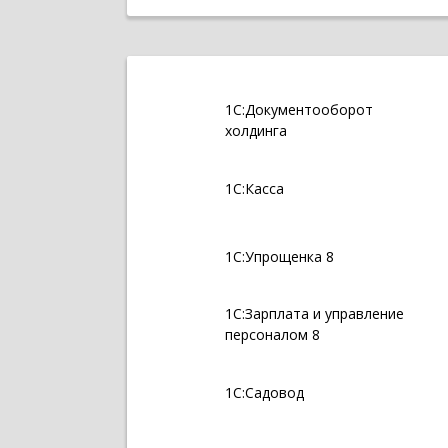
1С:Документооборот
холдинга
1С:Касса
1С:Упрощенка 8
1С:Зарплата и управление
персоналом 8
1С:Садовод