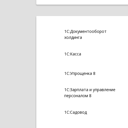
1С:Документооборот
холдинга
1С:Касса
1С:Упрощенка 8
1С:Зарплата и управление
персоналом 8
1С:Садовод