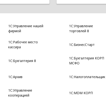
1С:Управление нашей
1С:Управление
фирмой
торговлей 8
1С:Рабочее место
1С:БизнесСтарт
кассира
1С:Бухгалтерия КОРП
1С:Бухгалтерия 8
МСФО
1С:Архив
1С:Налогоплательщик
1С:Управление
1С:MDM КОРП
кооперацией