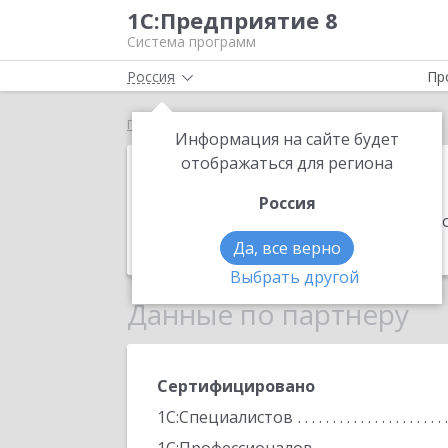
1С:Предприятие 8
Система программ
Россия
Пр
Главная
АЛЬМИРА
Информация на сайте будет
АЛЬМИРА
отображаться для региона
Россия
Адрес:
160029, Вологодская обл, Воло
Телефон:
(8172) 706-088
Да, все верно
Выбрать другой
Данные по партнеру
Сертифицировано
1С:Специалистов