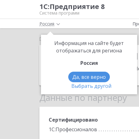
1С:Предприятие 8
Система программ
Россия
Пр
Главная
1С:Франчайзи "Аргумент Бухгалтера"
Информация на сайте будет
1С:Франчайзи
отображаться для региона
Россия
Адрес:
630005, Новосибирская обл, Н
Телефон:
+7 (383) 227-9539
Да, все верно
Выбрать другой
Данные по партнеру
Сертифицировано
1С:Профессионалов