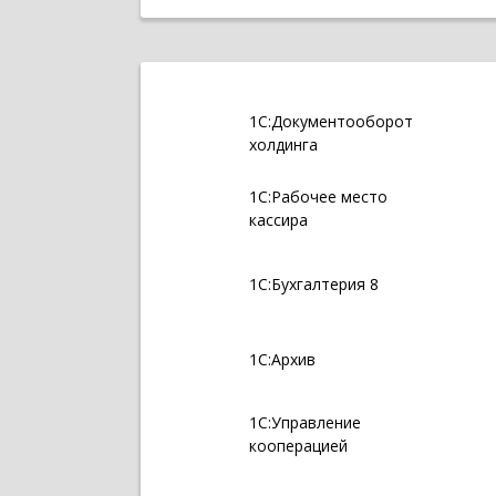
1С:Документооборот
холдинга
1С:Рабочее место
кассира
1С:Бухгалтерия 8
1С:Архив
1С:Управление
кооперацией