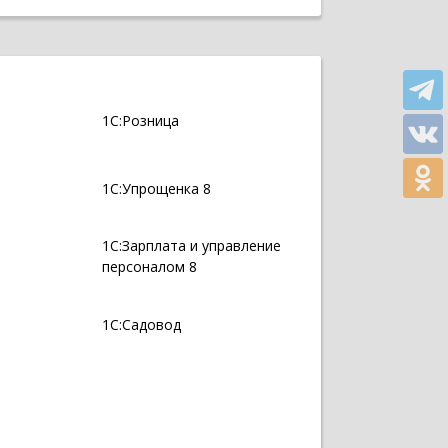
1С:Розница
1С:Упрощенка 8
1С:Зарплата и управление
персоналом 8
1С:Садовод