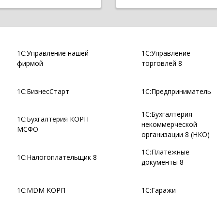
1С:Управление нашей
1С:Управление
фирмой
торговлей 8
1С:БизнесСтарт
1С:Предприниматель
1С:Бухгалтерия
1С:Бухгалтерия КОРП
некоммерческой
МСФО
организации 8 (НКО)
1С:Платежные
1С:Налогоплательщик 8
документы 8
1С:MDM КОРП
1С:Гаражи