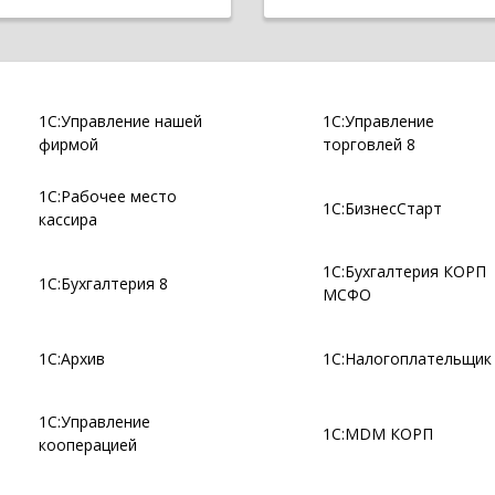
1С:Управление нашей
1С:Управление
фирмой
торговлей 8
1С:Рабочее место
1С:БизнесСтарт
кассира
1С:Бухгалтерия КОРП
1С:Бухгалтерия 8
МСФО
1С:Архив
1С:Налогоплательщик
1С:Управление
1С:MDM КОРП
кооперацией