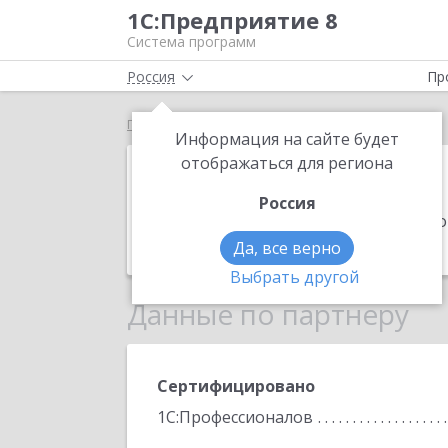
1С:Предприятие 8
Система программ
Россия
Пр
Главная
Альткорп
Информация на сайте будет
Альткорп
отображаться для региона
Россия
Адрес:
344011, Ростовская обл, Рост
Телефон:
(863) 322-6565
Да, все верно
Выбрать другой
Данные по партнеру
Сертифицировано
1С:Профессионалов