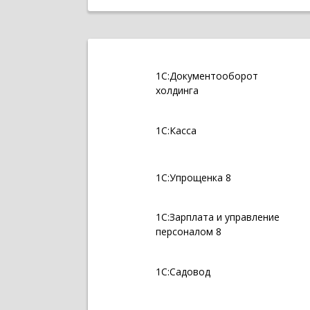
1С:Документооборот
холдинга
1С:Касса
1С:Упрощенка 8
1С:Зарплата и управление
персоналом 8
1С:Садовод