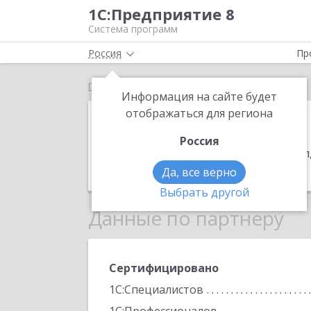
1С:Предприятие 8
Система программ
Россия
Пр
Главная
Константа
Информация на сайте будет
Константа
отображаться для региона
Россия
Адрес:
108814, Москва г, Сосенское 
Телефон:
(495) 374-9599
Да, все верно
Выбрать другой
Данные по партнеру
Сертифицировано
1С:Специалистов