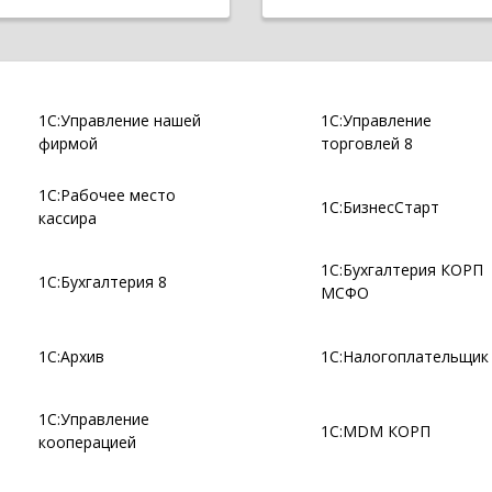
1С:Управление нашей
1С:Управление
фирмой
торговлей 8
1С:Рабочее место
1С:БизнесСтарт
кассира
1С:Бухгалтерия КОРП
1С:Бухгалтерия 8
МСФО
1С:Архив
1С:Налогоплательщик
1С:Управление
1С:MDM КОРП
кооперацией