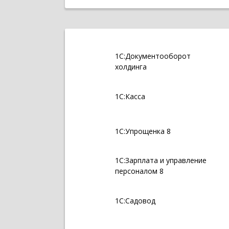
1С:Документооборот
холдинга
1С:Касса
1С:Упрощенка 8
1С:Зарплата и управление
персоналом 8
1С:Садовод