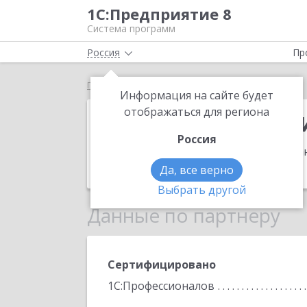
1С:Предприятие 8
Система программ
Россия
Пр
Главная
ИП Коротовских Даниил Владимирович
Информация на сайте будет
ИП Коротовск
отображаться для региона
Россия
Адрес:
640026, Курганская обл, Курга
Телефон:
(919) 593-9682
Да, все верно
Выбрать другой
Данные по партнеру
Сертифицировано
1С:Профессионалов