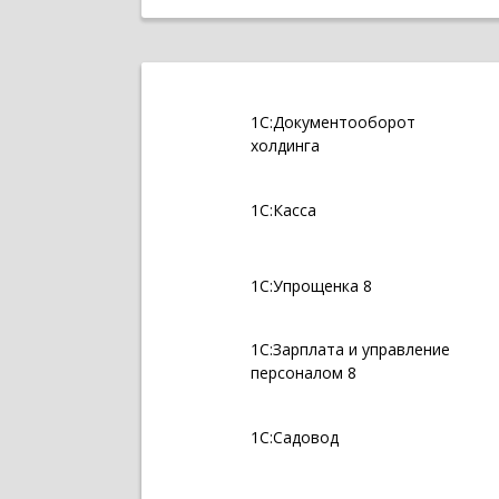
1С:Документооборот
холдинга
1С:Касса
1С:Упрощенка 8
1С:Зарплата и управление
персоналом 8
1С:Садовод