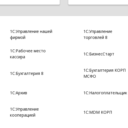
1С:Управление нашей
1С:Управление
фирмой
торговлей 8
1С:Рабочее место
1С:БизнесСтарт
кассира
1С:Бухгалтерия КОРП
1С:Бухгалтерия 8
МСФО
1С:Архив
1С:Налогоплательщик
1С:Управление
1С:MDM КОРП
кооперацией