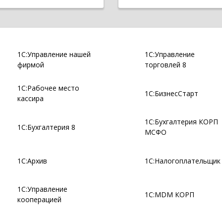
1С:Управление нашей
1С:Управление
фирмой
торговлей 8
1С:Рабочее место
1С:БизнесСтарт
кассира
1С:Бухгалтерия КОРП
1С:Бухгалтерия 8
МСФО
1С:Архив
1С:Налогоплательщик
1С:Управление
1С:MDM КОРП
кооперацией