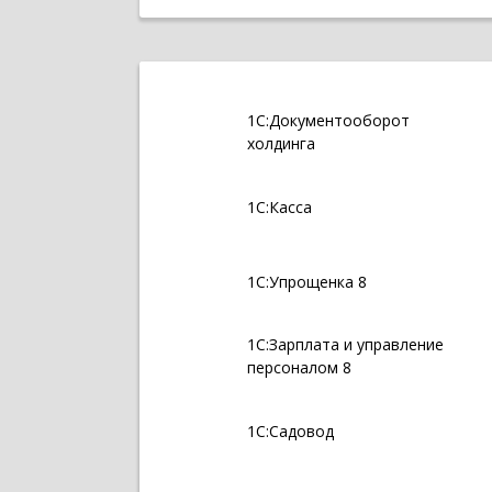
1С:Документооборот
холдинга
1С:Касса
1С:Упрощенка 8
1С:Зарплата и управление
персоналом 8
1С:Садовод