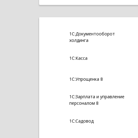
1С:Документооборот
холдинга
1С:Касса
1С:Упрощенка 8
1С:Зарплата и управление
персоналом 8
1С:Садовод