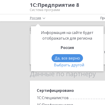
1С:Предприятие 8
Система программ
Россия
Пр
Главная
АМТ СЕРВИС
Информация на сайте будет
АМТ СЕРВИС
отображаться для региона
Россия
Адрес:
115201, Москва г, Каширский п
Телефон:
(495) 825-9825
Да, все верно
Выбрать другой
Данные по партнеру
Сертифицировано
1С:Специалистов