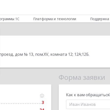
ограммы 1С
Платформа и технологии
Поддержка 
роезд, дом № 13, пом.XV, комната 12; 12А;12Б
.
Форма заявки
Как к вам обращаться
3