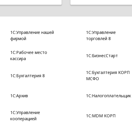
1С:Управление нашей
1С:Управление
фирмой
торговлей 8
1С:Рабочее место
1С:БизнесСтарт
кассира
1С:Бухгалтерия КОРП
1С:Бухгалтерия 8
МСФО
1С:Архив
1С:Налогоплательщик
1С:Управление
1С:MDM КОРП
кооперацией