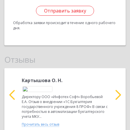
Отправить заявку
Обработка заявки происходит в течение одного рабочего
дня.
Отзывы
Картышова О. Н.
Картыш
обьевой
Директору ООО «Инфотех-Софт» Воробьевой
Директору
ия
Е.А. Отзыв о внедрении «1С:Бухгалтерия
Е.А. Отзыв
 В связи с
государственного учреждения 8 ПРОФ» В связи с
государст
терского
потребностью в автоматизации бухгалтерского
потребнос
учета МКУ...
учета МКУ..
Прочитать весь отзыв
Прочитать 