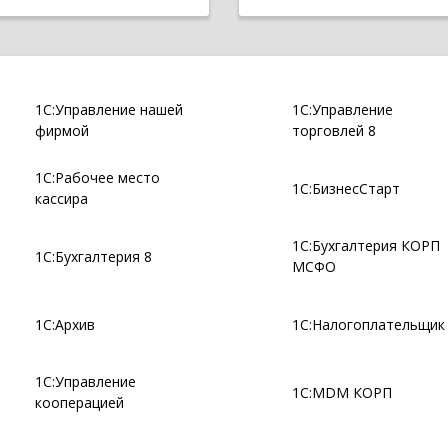
1С:Управление нашей
1С:Управление
фирмой
торговлей 8
1С:Рабочее место
1С:БизнесСтарт
кассира
1С:Бухгалтерия КОРП
1С:Бухгалтерия 8
МСФО
1С:Архив
1С:Налогоплательщик
1С:Управление
1С:MDM КОРП
кооперацией