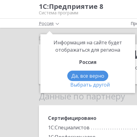
1С:Предприятие 8
Система программ
Россия
Пр
Главная
ЮНИ КОМПАНИ
Информация на сайте будет
ЮНИ КОМПАН
отображаться для региона
Россия
Адрес:
610018, Кировская обл, Богоро
Телефон:
(8332) 26-4852
Да, все верно
Выбрать другой
Данные по партнеру
Сертифицировано
1С:Специалистов