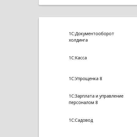
1С:Документооборот
холдинга
1С:Касса
1С:Упрощенка 8
1С:Зарплата и управление
персоналом 8
1С:Садовод