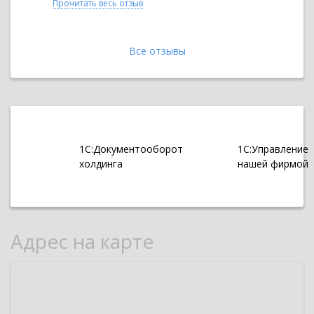
Прочитать весь отзыв
Прочитать 
Все отзывы
1С:Документооборот
1С:Управление
холдинга
нашей фирмой
Адрес на карте