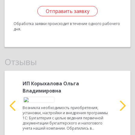
Отправить заявку
Обработка заявки происходит в течение одного рабочего
дня.
Отзывы
ич
ИП Корыхалова Ольга
Егорова
Владимировна
Генера
ия,
Возникла необходимость приобретения,
Возникла 
рограммы
установки, настройки и внедрения программы
установки
алтерского
1С: Бухгалтерия с целью ведения первичной
1С: Бухга
документации бухгалтерского и налогового
документа
.
учета нашей компании. Обратились в...
учета наше